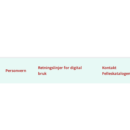
Retningslinjer for digital
Kontakt
Personvern
bruk
Felleskataloge