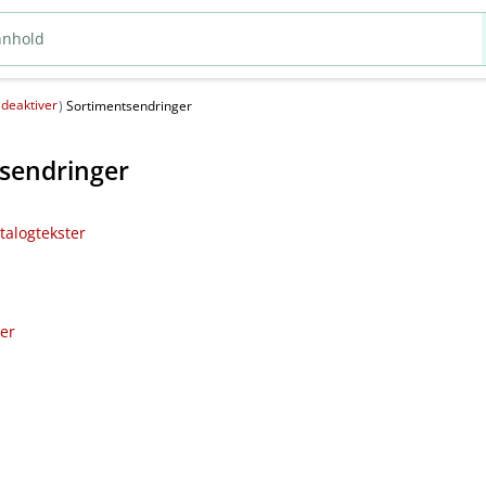
deaktiver
(
)
Sortimentsendringer
sendringer
talogtekster
ler