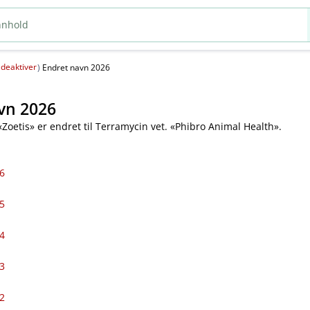
deaktiver
(
)
Endret navn 2026
vn 2026
«Zoetis» er endret til Terramycin vet. «Phibro Animal Health».
6
5
4
3
2