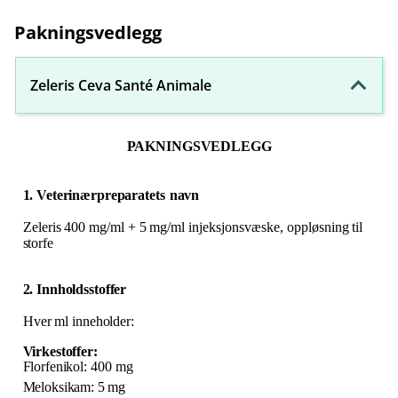
Pakningsvedlegg
Zeleris Ceva Santé Animale
PAKNINGSVEDLEGG
1. Veterinærpreparatets
navn
Zeleris
400
mg/ml
+
5
mg/ml
injeksjonsvæske,
oppløsning
til
storfe
2. Innholdsstoffer
Hver
ml
inneholder:
Virkestoffer:
Florfenikol
: 400
mg
Meloksikam:
5
mg