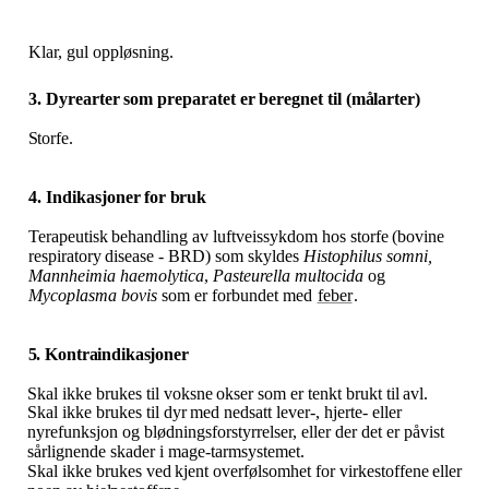
Klar, gul oppløsning.
3. Dyrearter
som
preparatet
er
beregnet
til
(målarter)
Storfe.
4. Indikasjoner
for
bruk
Terapeutisk
behandling
av
luftveissykdom
hos
storfe
(bovine
respiratory
disease
-
BRD)
som
skyldes
Histophilus somni,
Mannheimia haemolytica
,
Pasteurella multocida
og
Mycoplasma bovis
som er forbundet med
feber
.
5.
Kontraindikasjoner
Skal
ikke
brukes
til voksne
okser
som
er tenkt
brukt
til
avl.
Skal
ikke
brukes
til
dyr
med
nedsatt
lever-,
hjerte-
eller
nyrefunksjon
og
blødningsforstyrrelser,
eller der det er påvist
sårlignende skader i mage-tarmsystemet.
Skal
ikke
brukes
ved
kjent
overfølsomhet
for
virkestoffene
eller