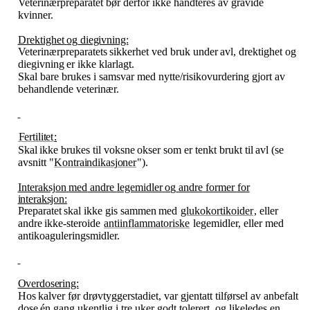
Veterinærpreparatet bør derfor ikke håndteres av gravide
kvinner.
Drektighet
og
diegivning:
Veterinærpreparatets
sikkerhet
ved
bruk
under
avl,
drektighet
og
diegivning
er
ikke
klarlagt.
Skal bare brukes i samsvar med nytte​/​risikovurdering gjort av
behandlende veterinær.
Fertilitet
:
Skal
ikke
brukes
til
voksne
okser
som
er
tenkt
brukt
til
avl
(se
avsnitt
"
Kontraindikasjoner
").
Interaksjon
med
andre
legemidler
og
andre
former
for
interaksjon:
Preparatet
skal
ikke
gis
sammen
med
glukokortikoider
,
eller
andre
ikke-steroide
antiinflammatoriske
legemidler, eller med
antikoaguleringsmidler.
Overdosering:
Hos
kalver
før
drøvtyggerstadiet,
var
gjentatt
tilførsel
av
anbefalt
dose
én
gang
ukentlig
i
tre
uker
godt tolerert, og likeledes en