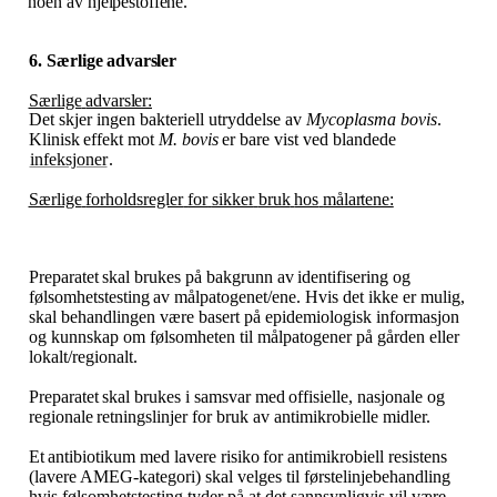
noen
av
hjelpestoffene.
6. Særlige
advarsler
Særlige
advarsler:
Det skjer ingen bakteriell utryddelse av
Mycoplasma bovis
.
Klinisk
effekt
mot
M.
bovis
er
bare
vist
ved
blandede
infeksjoner
.
Særlige
forholdsregler
for
sikker
bruk
hos
målartene:
Preparatet
skal
brukes
på
bakgrunn
av
identifisering
og
følsomhetstesting
av
målpatogenet​/​ene.
Hvis det ikke er mulig,
skal behandlingen være basert på epidemiologisk informasjon
og kunnskap om følsomheten til målpatogener på gården eller
lokalt​/​regionalt.
Preparatet
skal
brukes
i
samsvar
med
offisielle,
nasjonale
og
regionale
retningslinjer
for
bruk
av antimikrobielle midler.
Et
antibiotikum
med
lavere
risiko
for
antimikrobiell
resistens
(lavere
AMEG-kategori)
skal
velges
til førstelinjebehandling
hvis følsomhetstesting tyder på at det sannsynligvis vil være