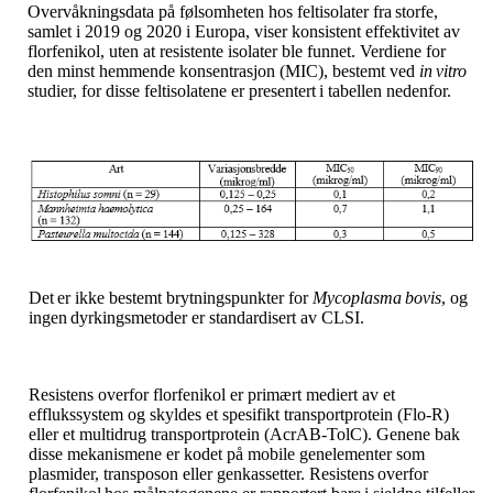
Overvåkningsdata
på
følsomheten
hos
feltisolater
fra
storfe,
samlet
i
2019
og
2020
i
Europa,
viser konsistent effektivitet av
florfenikol, uten at resistente isolater ble funnet. Verdiene for
den minst hemmende
konsentrasjon
(MIC),
bestemt
ved
in
vitro
studier,
for
disse
feltisolatene
er
presentert
i tabellen nedenfor.
Det
er
ikke
bestemt
brytningspunkter
for
Mycoplasma
bovis
,
og
ingen
dyrkingsmetoder
er standardisert av CLSI.
Resistens overfor florfenikol er primært mediert av et
efflukssystem og skyldes et spesifikt transportprotein (Flo-R)
eller et multidrug transportprotein (AcrAB-TolC). Genene bak
disse mekanismene er kodet på mobile genelementer som
plasmider, transposon eller genkassetter. Resistens
overfor