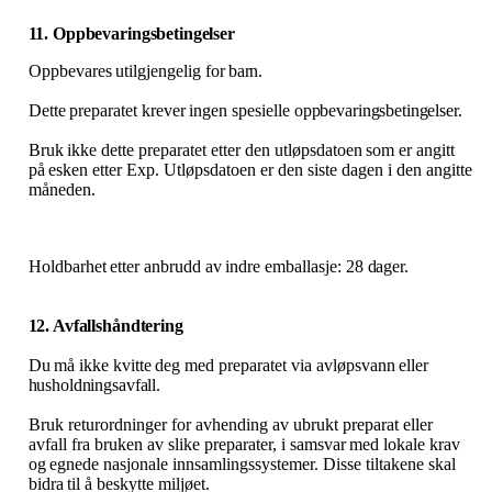
11. Oppbevaringsbetingelser
Oppbevares
utilgjengelig
for
barn.
Dette
preparatet
krever
ingen
spesielle
oppbevaringsbetingelser.
Bruk
ikke
dette
preparatet
etter
den
utløpsdatoen
som
er
angitt
på
esken
etter
Exp.
Utløpsdatoen
er
den siste dagen i den angitte
måneden.
Holdbarhet
etter
anbrudd
av
indre
emballasje:
28
dager.
12. Avfallshåndtering
Du
må
ikke
kvitte
deg
med
preparatet
via
avløpsvann
eller
husholdningsavfall.
Bruk returordninger for avhending av ubrukt preparat eller
avfall fra bruken av slike preparater, i samsvar
med
lokale
krav
og
egnede
nasjonale
innsamlingssystemer.
Disse
tiltakene
skal
bidra
til
å beskytte miljøet.