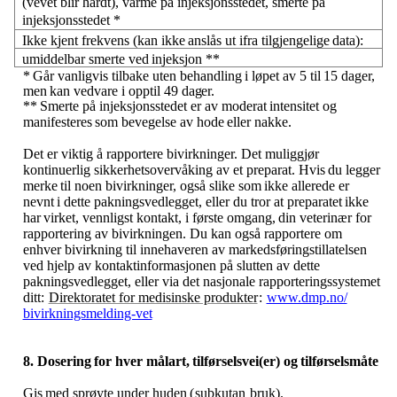
(vevet
blir
hardt),
varme
på injeksjonsstedet, smerte på
injeksjonsstedet *
Ikke
kjent
frekvens
(kan
ikke
anslås
ut
ifra
tilgjengelige
data):
umiddelbar
smerte
ved
injeksjon
**
*
Går
vanligvis
tilbake
uten
behandling
i
løpet
av
5
til
15
dager,
men
kan
vedvare
i
opptil
49
dager.
**
Smerte
på
injeksjonsstedet
er
av
moderat
intensitet
og
manifesteres
som
bevegelse
av
hode
eller
nakke.
Det er viktig å rapportere bivirkninger. Det muliggjør
kontinuerlig sikkerhetsovervåking av et preparat.
Hvis
du
legger
merke
til noen
bivirkninger,
også
slike
som
ikke
allerede
er
nevnt
i dette pakningsvedlegget,
eller
du
tror
at
preparatet
ikke
har
virket,
vennligst
kontakt,
i
første
omgang,
din veterinær for
rapportering av bivirkningen. Du kan også rapportere om
enhver bivirkning til innehaveren av markedsføringstillatelsen
ved hjelp av kontaktinformasjonen på slutten av dette
pakningsvedlegget, eller via det nasjonale rapporteringssystemet
ditt:
Direktoratet for medisinske produkter
:
www.dmp.no​/​
bivirkningsmelding-vet
8. Dosering
for
hver
målart,
tilførselsvei(er)
og
tilførselsmåte
Gis
med
sprøyte
under
huden
(
subkutan
bruk).