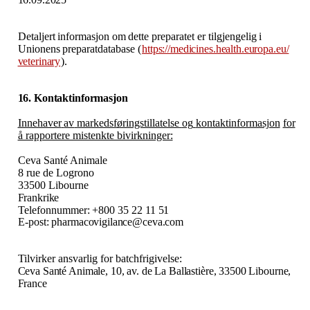
Detaljert
informasjon
om
dette
preparatet
er
tilgjengelig
i
Unionens
preparatdatabase
(
https:​/​/medicines.health.europa.eu​/​
veterinary
).
16. Kontaktinformasjon
Innehaver
av
markedsføringstillatelse
og
kontaktinformasjon
for
å rapportere mistenkte bivirkninger:
Ceva Santé Animale
8 rue de Logrono
33500 Libourne
Frankrike
Telefonnummer:
+800
35
22
11
51
E-post:
pharmacovigilance@ceva.com
Tilvirker ansvarlig for batchfrigivelse:
Ceva Santé Animale, 10, av. de La Ballastière, 33500 Libourne,
France