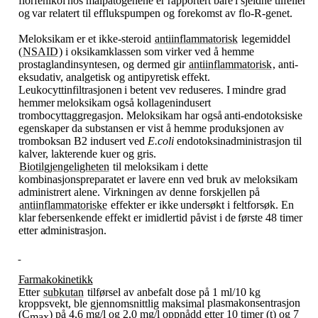
florfenikol
hos
målpatogenene
er
rapportert
bare
i
sjeldne
tilfeller
og
var
relatert
til efflukspumpen og forekomst av flo-R-genet.
Meloksikam er et ikke-steroid
antiinflammatorisk
legemiddel
(
NSAID
) i oksikamklassen som virker ved å hemme
prostaglandinsyntesen, og dermed gir
antiinflammatorisk
, anti-
eksudativ, analgetisk og antipyretisk
effekt.
Leukocyttinfiltrasjonen
i
betent
vev
reduseres.
I
mindre
grad
hemmer
meloksikam også kollagenindusert
trombocyttaggregasjon.
Meloksikam har også
anti-endotoksiske
egenskaper da substansen er vist å hemme produksjonen av
tromboksan B2 indusert ved
E.coli
endotoksinadministrasjon til
kalver, lakterende kuer og gris.
Biotilgjengeligheten
til meloksikam i dette
kombinasjonspreparatet er lavere enn ved bruk av meloksikam
administrert alene. Virkningen av denne forskjellen på
antiinflammatoriske
effekter er ikke
undersøkt
i
feltforsøk.
En
klar
febersenkende
effekt
er
imidlertid
påvist
i
de
første
48
timer
etter
administrasjon.
Farmakokinetikk
Etter
subkutan
tilførsel av anbefalt dose på 1 ml/10 kg
plasmakonsentrasjon
kroppsvekt, ble gjennomsnittlig maksimal
(C
) på 4,6 mg​/​l og 2,0 mg​/​l oppnådd etter 10 timer (t) og 7
max