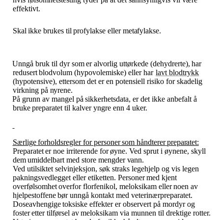
effektivt.
Skal
ikke
brukes
til
profylakse
eller
metafylakse.
Unngå
bruk
til
dyr
som
er
alvorlig
uttørkede
(dehydrerte),
har
redusert
blodvolum
(hypovolemiske) eller har
lavt blodtrykk
(hypotensive), ettersom det er en potensiell risiko for skadelig
virkning på
nyrene.
På
grunn
av
mangel
på
sikkerhetsdata,
er
det
ikke
anbefalt
å
bruke
preparatet
til
kalver
yngre
enn 4 uker.
Særlige
forholdsregler
for
personer
som
håndterer
preparatet:
Preparatet
er
noe
irriterende
for
øyne.
Ved
sprut
i
øynene,
skyll
dem
umiddelbart
med
store
mengder
vann.
Ved utilsiktet selvinjeksjon, søk straks legehjelp og vis legen
pakningsvedlegget eller etiketten. Personer
med
kjent
overfølsomhet
overfor
florfenikol,
meloksikam
eller
noen
av
hjelpestoffene
bør unngå kontakt med veterinærpreparatet.
Doseavhengige
toksiske
effekter
er
observert
på
mordyr
og
foster
etter
tilførsel
av
meloksikam
via munnen til drektige rotter.