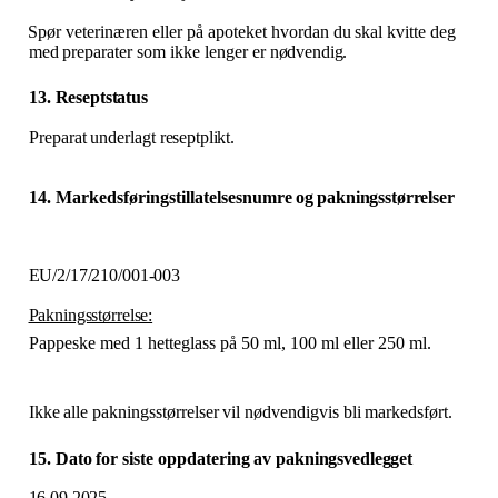
Spør veterinæren
eller
på
apoteket hvordan
du
skal kvitte
deg
med
preparater som
ikke
lenger
er
nødvendig.
13.
Reseptstatus
Preparat
underlagt
reseptplikt.
14. Markedsføringstillatelsesnumre
og
pakningsstørrelser
EU​/​2/17/210​/​001-
003
Pakningsstørrelse:
Pappeske med 1 hetteglass på 50 ml, 100 ml eller 250 ml.
Ikke
alle
pakningsstørrelser
vil
nødvendigvis
bli
markedsført.
15. Dato
for
siste
oppdatering
av
pakningsvedlegget
16.09.2025