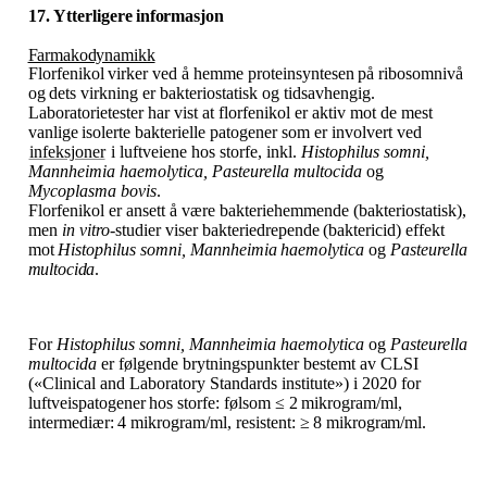
17. Ytterligere
informasjon
Farmakodynamikk
Florfenikol
virker
ved
å
hemme
proteinsyntesen
på
ribosomnivå
og
dets
virkning
er
bakteriostatisk
og tidsavhengig.
Laboratorietester har vist at florfenikol er aktiv mot de mest
vanlige
isolerte bakterielle patogener som er involvert ved
infeksjoner
i luftveiene hos storfe, inkl.
Histophilus somni,
Mannheimia haemolytica, Pasteurella multocida
og
Mycoplasma bovis
.
Florfenikol er ansett å være bakteriehemmende (bakteriostatisk),
men
in vitro
-studier viser bakteriedrepende
(baktericid)
effekt
mot
Histophilus
somni,
Mannheimia
haemolytica
og
Pasteurella
multocida
.
For
Histophilus somni, Mannheimia haemolytica
og
Pasteurella
multocida
er følgende brytningspunkter bestemt av CLSI
(«Clinical and Laboratory Standards institute») i 2020 for
luftveispatogener
hos
storfe:
følsom
≤
2
mikrogram​/​ml,
intermediær:
4
mikrogram​/​ml,
resistent:
≥
8
mikrogram​/​ml.