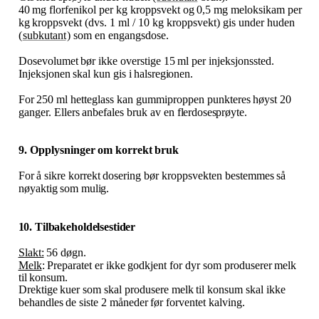
40
mg
florfenikol
per
kg
kroppsvekt og
0,5
mg
meloksikam per
kg
kroppsvekt (dvs.
1
ml
/ 10
kg kroppsvekt) gis under huden
(
subkutant
) som en engangsdose.
Dosevolumet
bør
ikke
overstige
15
ml
per
injeksjonssted.
Injeksjonen
skal
kun
gis
i
halsregionen.
For
250
ml
hetteglass
kan
gummiproppen
punkteres
høyst
20
ganger.
Ellers
anbefales
bruk
av
en
flerdosesprøyte.
9. Opplysninger
om
korrekt
bruk
For
å
sikre
korrekt
dosering
bør
kroppsvekten
bestemmes
så
nøyaktig
som
mulig.
10. Tilbakeholdelsestider
Slakt:
56
døgn.
Melk
:
Preparatet
er
ikke
godkjent
for
dyr
som
produserer
melk
til
konsum.
Drektige
kuer
som
skal
produsere
melk
til
konsum
skal
ikke
behandles
de
siste
2
måneder
før forventet kalving.