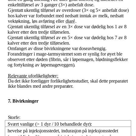
enkelttilførsel av 3 ganger (3×) anbefalt dose.
Gjentatt
ukentlig
tilførsel
av
overdoser
(3×
og
5×
anbefalt
dose)
hos
kalver
var
forbundet
med
nedsatt inntak av melk, nedsatt
vektøkning, løs avføring eller
diaré
.
Gjentatt ukentlig tilførsel av en 3× dose var dødelig hos 1 av 8
kalver etter den tredje tilførselen.
Gjentatt ukentlig tilførsel av en 5× dose var dødelig hos 7 av 8
kalver etter den tredje tilførselen.
Omfanget
av
disse
bivirkningene
var
doseavhengig.
Forandringer
i
mage-tarmsystemet
som
er
synlig for øyet ble
observert etter døden (fibrin, sår i løpemagen, blødningsflekker
og fortykning av
løpemageveggen).
Relevante
uforlikeligheter
:
Da
det
ikke
foreligger
forlikelighetsstudier,
skal
dette
preparatet
ikke
blandes
med
andre
preparater.
7. Bivirkninger
Storfe:
Svært
vanlige
(>
1
dyr
/
10
behandlede
dyr):
hevelse
på
injeksjonsstedet,
indurasjon
på
injeksjonsstedet