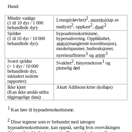
Hund:
Mindre
vanlige
2
Letargi(sløvhet)
,
anoreksi
(tap
av
(1
til
10
dyr / 1
000
2
2
2
matlyst)
,
oppkast
,
diaré
behandlede
dyr):
Sjeldne
hypoadrenokortisisme,
(1
til
10
dyr
/
10
000
hypersalivering.
Oppblåsthet,
behandlede
dyr):
ataksi
(manglende
koordinasjon),
muskelspasmer, hudreaksjoner,
3
3
nyreinsuffisiens
og
artritt
Svært
sjeldne
2
1
Svakhet
,
binyrenekrose
og
(>
1
dyr
/
10
000
plutselig
død
behandlede
dyr,
inkludert isolerte
rapporter):
Ikke
kjent
Akutt
Addisons
krise
(kollaps)
(Kan
ikke
anslås
utifra
tilgjengelige
data):
1
Kan
føre
til
hypoadrenokortisisme.
2
Disse tegnene som er forbundet med iatrogen
hypoadrenokortisisme, kan oppstå, særlig hvis overvåkingen