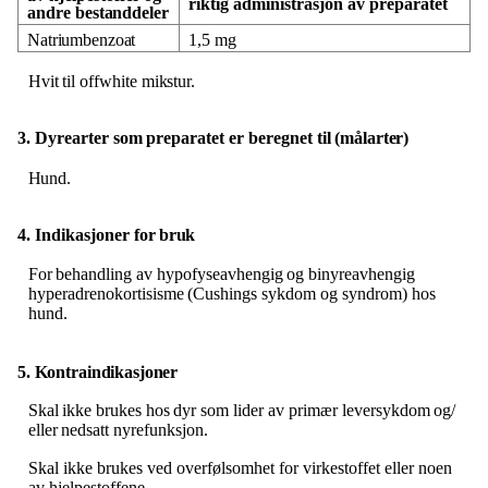
riktig administrasjon av preparatet
andre
bestanddeler
Natriumbenzoat
1,5
mg
Hvit
til
offwhite
mikstur.
3. Dyrearter
som
preparatet
er
beregnet
til
(målarter)
Hund.
4. Indikasjoner
for
bruk
For
behandling
av
hypofyseavhengig
og
binyreavhengig
hyperadrenokortisisme
(Cushings
sykdom
og syndrom) hos
hund.
5.
Kontraindikasjoner
Skal
ikke
brukes
hos
dyr
som
lider
av
primær
leversykdom
og​/​
eller
nedsatt
nyrefunksjon.
Skal ikke brukes ved overfølsomhet for virkestoffet eller noen
av hjelpestoffene.