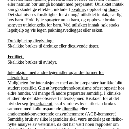
eller natrium bør unngå kontakt med preparatet. Utilsiktet inntak
kan gi skadelige effekter, inkludert
kvalme
, oppkast og
diaré
.
Det skal utvises forsiktighet for å unngå utilsiktet inntak, særlig
hos barn. Hold fylte sprøyter unna barn, og oppbevar
brukte
sprøyter
utilgjengelig
for
barn.
Ved
utilsiktet
inntak,
søk
straks
legehjelp
og
vis
legen pakningsvedlegget eller esken.
Drektighet
og
diegivning:
Skal
ikke
brukes
til
drektige
eller
diegivende
tisper.
Fertilitet
:
Skal
ikke
brukes
til
avlsdyr.
Interaksjon
med
andre
legemidler
og
andre
former
for
interaksjon:
Muligheten for interaksjoner med andre preparater har ikke blitt
studert spesifikt. Gitt at hyperadrenokortisisme oftest oppstår hos
eldre hunder, vil mange få andre preparater samtidig. I kliniske
studier
ble
det
ikke
observert
interaksjoner.
Risikoen
for
at
det
utvikler
seg
hyperkalemi
,
skal vurderes hvis trilostan brukes
sammen med kaliumsparende
diuretika
eller
angiotensinkonverterende enzymhemmere (
ACE-hemmere
).
Samtidig bruk av slike legemidler skal være underlagt en risiko-
nytte-analyse av veterinær, da det har vært noen rapporter om