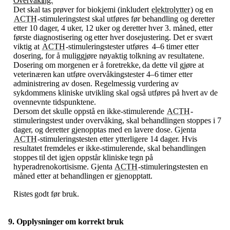
Overvåking:
Det skal tas prøver for biokjemi (inkludert
elektrolytter
) og en
ACTH
-stimuleringstest skal utføres før behandling og deretter
etter 10 dager, 4 uker, 12 uker og deretter hver 3. måned, etter
første diagnostisering og
etter hver dosejustering. Det er svært
viktig at
ACTH
-stimuleringstester utføres
4–6 timer etter
dosering, for å muliggjøre nøyaktig tolkning av resultatene.
Dosering om morgenen er å foretrekke,
da
dette
vil
gjøre
at
veterinæren
kan
utføre
overvåkingstester
4–6
timer
etter
administrering av dosen. Regelmessig vurdering av
sykdommens kliniske utvikling skal også utføres på hvert av de
ovennevnte tidspunktene.
Dersom det skulle oppstå en ikke-stimulerende
ACTH
-
stimuleringstest under overvåking, skal behandlingen stoppes i 7
dager, og deretter gjenopptas med en lavere dose. Gjenta
ACTH
-stimuleringstesten etter ytterligere 14 dager. Hvis
resultatet fremdeles er ikke-stimulerende, skal behandlingen
stoppes
til
det
igjen
oppstår
kliniske
tegn
på
hyperadrenokortisisme.
Gjenta
ACTH
-stimuleringstesten en
måned etter at behandlingen er gjenopptatt.
Ristes
godt
før
bruk.
9. Opplysninger
om
korrekt
bruk