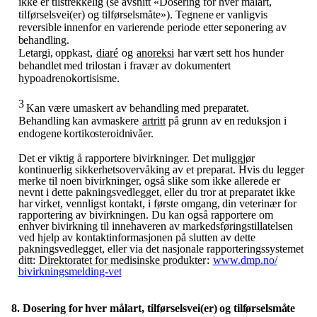
ikke er tilstrekkelig (se avsnitt «Dosering for hver målart,
tilførselsvei(er) og tilførselsmåte»).
Tegnene
er
vanligvis
reversible
innenfor
en
varierende
periode
etter
seponering
av
behandling.
Letargi,
oppkast,
diaré
og
anoreksi
har
vært
sett
hos
hunder
behandlet
med
trilostan
i
fravær
av dokumentert
hypoadrenokortisisme.
3
Kan
være
umaskert
av
behandling
med
preparatet.
Behandling
kan
avmaskere
artritt
på
grunn
av
en
reduksjon
i
endogene
kortikosteroidnivåer.
Det er viktig å rapportere bivirkninger. Det muliggjør
kontinuerlig sikkerhetsovervåking av et preparat. Hvis du legger
merke til noen bivirkninger, også slike som ikke allerede er
nevnt i dette pakningsvedlegget,
eller
du
tror
at
preparatet
ikke
har
virket,
vennligst
kontakt,
i
første
omgang,
din veterinær for
rapportering av bivirkningen. Du kan også rapportere om
enhver bivirkning til innehaveren av markedsføringstillatelsen
ved hjelp av kontaktinformasjonen på slutten av dette
pakningsvedlegget, eller via det nasjonale rapporteringssystemet
ditt:
Direktoratet for medisinske produkter
:
www.dmp.no​/​
bivirkningsmelding-vet
8. Dosering
for
hver
målart,
tilførselsvei(er)
og
tilførselsmåte