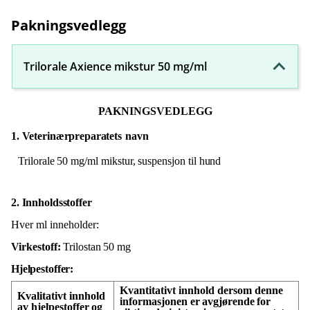
Pakningsvedlegg
Trilorale Axience mikstur 50 mg/ml
PAKNINGSVEDLEGG
1. Veterinærpreparatets
navn
Trilorale
50
mg/ml
mikstur,
suspensjon
til
hund
2. Innholdsstoffer
Hver ml inneholder:
Virkestoff:
Trilostan
50
mg
Hjelpestoffer:
Kvantitativt innhold dersom denne
Kvalitativt
innhold
informasjonen
er
avgjørende
for
av
hjelpestoffer
og