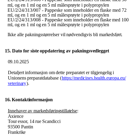
ml,
og
en
1
ml
og
en
5
ml målesprøyte i polypropylen
EU​/​2/24/313/007
-
Pappeske
som inneholder
en
flaske
med
72
ml,
og
en
1
ml
og
en
5
ml målesprøyte i polypropylen
EU​/​2/24/313/008
-
Pappeske
som
inneholder
en
flaske
med
100
ml,
og
en
1
ml
og
en
5
ml målesprøyte i polypropylen
Ikke
alle
pakningsstørrelser
vil
nødvendigvis
bli
markedsført.
15. Dato
for
siste
oppdatering
av
pakningsvedlegget
09.10.2025
Detaljert
informasjon
om
dette
preparatet
er
tilgjengelig
i
Unionens
preparatdatabase
(
https:​/​/medicines.health.europa.eu​/​
veterinary
).
16. Kontaktinformasjon
Innehaver
av
markedsføringstillatelse
:
Axience
Tour
essor,
14
rue
Scandicci
93500 Pantin
Frankrike