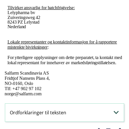
Tilvirker
ansvarlig
for
batchfrigivelse:
Lelypharma bv
Zuiveringsweg
42
8243
PZ
Lelystad
Nederland
Lokale
representanter
og
kontaktinformasjon
for
å
rapportere
mistenkte
bivirkninger
:
For
ytterligere
opplysninger
om
dette
preparatet,
ta
kontakt
med
lokal
representant
for
innehaver
av
markedsføringstillatelsen.
Salfarm Scandinavia AS
Fridtjof Nansens Plass 4,
NO-0160, Oslo
Tlf: +47 902 97 102
norge@salfarm.com
Ordforklaringer til teksten