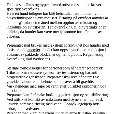
Diabetes
mellitus
og
hyperadrenokortisisme
sammen
krever
spesifikk
overvåking.
Hvis
en
hund
tidligere
har
blitt
behandlet
med
mitotan,
vil
binyrefunksjonen
være
redusert.
Erfaring
på området antyder at
det bør gå minst én måned mellom opphør av mitotan og
introduksjon av trilostan. Tett overvåking av binyrefunksjonen
tilrådes, da hunder kan være mer følsomme for effektene av
trilostan.
Preparatet skal brukes med ekstrem forsiktighet hos hunder med
eksisterende
anemier
, da det kan oppstå
ytterligere
reduksjon
i
volumet
av
pakkede
blodceller
og
hemoglobin
.
Regelmessig
overvåking skal iverksettes.
Særlige
forholdsregler
for
personer
som
håndterer
preparatet:
Trilostan
kan
redusere
syntesen
av
testosteron
og
har
anti-
progesteron-egenskaper.
Preparatet
skal
ikke håndteres av
gravide kvinner eller kvinner som prøver å bli gravide.
Vask
hendene
med
såpe
og
vann
etter
utilsiktet
eksponering
og
etter
bruk.
Preparatet
kan
forårsake
hud-
og
øyeirritasjon
og
sensibilisering.
Ved
utilsiktet
kontakt
av
miksturen med øyne eller hud, vask
umiddelbart med rikelig med vann. Oppsøk legehjelp hvis
irritasjonen
vedvarer.
Personer med kjent hypersensitivitet overfor trilostan, vanillin