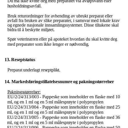
Du
må
ikke
kvitte
deg
med
preparatet
via
avløpsvann
eller
husholdningsavfall.
Bruk returordninger for avhending av ubrukt preparat eller
avfall fra bruken av slike preparater, i samsvar
med
lokale
krav
og
egnede
nasjonale
innsamlingssystemer.
Disse
tiltakene
skal
bidra
til
å beskytte miljøet.
Spør veterinæren
eller
på
apoteket hvordan
du
skal kvitte
deg
med
preparater som
ikke
lenger
er
nødvendig.
13. Reseptstatus
Preparat
underlagt
reseptplikt.
14. Markedsføringstillatelsesnumre
og
pakningsstørrelser
Pakningsstørrelser:
EU​/​2/24/313/003
-
Pappeske
som inneholder en
flaske
med
10
ml,
og
en
1
ml
og
en
5
ml målesprøyte i polypropylen
EU​/​2/24/313/004
-
Pappeske
som inneholder en
flaske
med
25
ml,
og
en
1
ml
og
en
5
ml målesprøyte i polypropylen
EU​/​2/24/313/005
-
Pappeske
som inneholder en
flaske
med
36
ml,
og
en
1
ml
og
en
5
ml målesprøyte i polypropylen
EU​/​2/24/313/006
-
Pappeske
som inneholder en
flaske
med
50