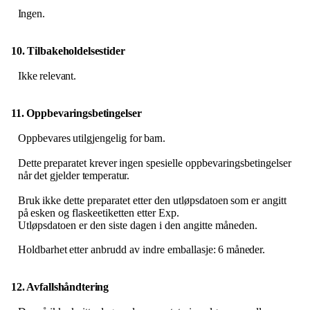
Ingen.
10. Tilbakeholdelsestider
Ikke
relevant.
11. Oppbevaringsbetingelser
Oppbevares
utilgjengelig
for
barn.
Dette
preparatet
krever
ingen
spesielle
oppbevaringsbetingelser
når
det
gjelder
temperatur.
Bruk
ikke
dette
preparatet
etter
den
utløpsdatoen
som
er
angitt
på
esken
og
flaskeetiketten
etter
Exp.
Utløpsdatoen er den siste dagen i den angitte måneden.
Holdbarhet
etter
anbrudd
av
indre
emballasje:
6
måneder.
12. Avfallshåndtering