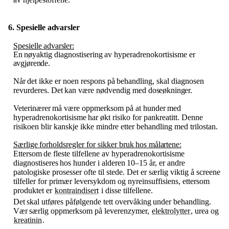
6. Spesielle
advarsler
Spesielle
advarsler:
En
nøyaktig
diagnostisering
av
hyperadrenokortisisme
er
avgjørende.
Når
det
ikke
er
noen
respons
på
behandling,
skal
diagnosen
revurderes.
Det
kan
være
nødvendig
med
doseøkninger.
Veterinærer
må
være
oppmerksom
på
at
hunder
med
hyperadrenokortisisme
har
økt
risiko
for pankreatitt. Denne
risikoen blir kanskje ikke mindre etter behandling med trilostan.
Særlige
forholdsregler
for
sikker
bruk
hos
målartene:
Ettersom
de
fleste
tilfellene
av
hyperadrenokortisisme
diagnostiseres
hos
hunder
i
alderen
10–15
år,
er andre
patologiske prosesser ofte til stede. Det er særlig viktig å screene
tilfeller for primær leversykdom og nyreinsuffisiens, ettersom
produktet er
kontraindisert
i disse tilfellene.
Det
skal
utføres
påfølgende
tett
overvåking
under
behandling.
Vær
særlig
oppmerksom
på leverenzymer,
elektrolytter
, urea og
kreatinin
.