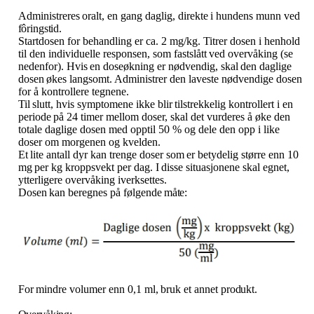
Administreres
oralt,
en
gang
daglig,
direkte
i
hundens
munn
ved
fôringstid.
Startdosen for behandling er ca. 2 mg​/​kg. Titrer dosen i henhold
til den individuelle responsen, som fastslått
ved
overvåking
(se
nedenfor).
Hvis
en
doseøkning
er
nødvendig,
skal
den
daglige
dosen
økes langsomt. Administrer den laveste nødvendige dosen
for å kontrollere tegnene.
Til
slutt,
hvis
symptomene
ikke
blir
tilstrekkelig
kontrollert
i
en
periode
på
24
timer
mellom
doser, skal det vurderes å øke den
totale daglige dosen med opptil 50 % og dele den opp i like
doser om morgenen og kvelden.
Et
lite
antall
dyr
kan
trenge
doser
som
er
betydelig
større
enn
10
mg
per
kg
kroppsvekt
per
dag.
I
disse situasjonene skal egnet,
ytterligere overvåking iverksettes.
Dosen
kan
beregnes
på
følgende
måte:
For
mindre
volumer
enn
0,1
ml,
bruk
et
annet
produkt.