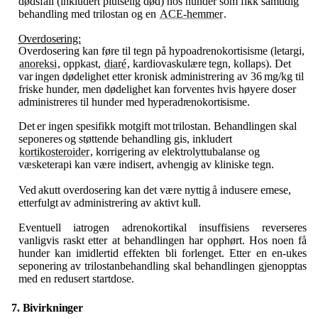
dødsfall (inkludert plutselig død) hos hunder som fikk samtidig
behandling med trilostan og en
ACE-hemmer
.
Overdosering:
Overdosering kan føre til tegn på hypoadrenokortisisme (letargi,
anoreksi
, oppkast,
diaré
, kardiovaskulære
tegn,
kollaps).
Det
var
ingen
dødelighet
etter
kronisk
administrering
av
36
mg/kg
til
friske hunder, men dødelighet kan forventes hvis høyere doser
administreres til hunder med
hyperadrenokortisisme.
Det
er
ingen
spesifikk
motgift
mot
trilostan.
Behandlingen
skal
seponeres
og
støttende
behandling
gis, inkludert
kortikosteroider
, korrigering av elektrolyttubalanse og
væsketerapi kan være indisert, avhengig av kliniske tegn.
Ved
akutt
overdosering
kan
det
være
nyttig
å
indusere
emese,
etterfulgt
av
administrering
av
aktivt
kull.
Eventuell
iatrogen
adrenokortikal
insuffisiens
reverseres
vanligvis
raskt
etter
at
behandlingen
har opphørt.
Hos
noen
få
hunder
kan
imidlertid
effekten
bli
forlenget.
Etter
en
en-ukes
seponering
av trilostanbehandling skal behandlingen gjenopptas
med en redusert startdose.
7. Bivirkninger