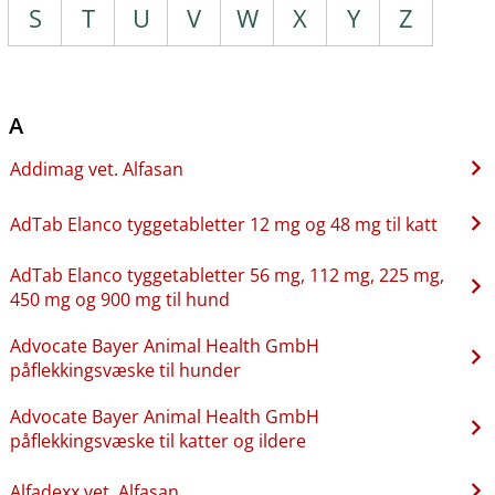
S
T
U
V
W
X
Y
Z
A
Addimag vet. Alfasan
AdTab Elanco tyggetabletter 12 mg og 48 mg til katt
AdTab Elanco tyggetabletter 56 mg, 112 mg, 225 mg,
450 mg og 900 mg til hund
Advocate Bayer Animal Health GmbH
påflekkingsvæske til hunder
Advocate Bayer Animal Health GmbH
påflekkingsvæske til katter og ildere
Alfadexx vet. Alfasan