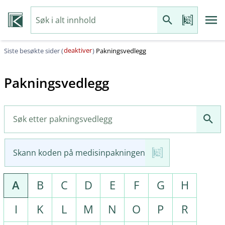
deaktiver
Siste besøkte sider (
)
Pakningsvedlegg
Pakningsvedlegg
Skann koden på medisinpakningen
A
B
C
D
E
F
G
H
I
K
L
M
N
O
P
R