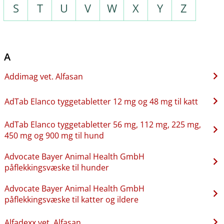
S
T
U
V
W
X
Y
Z
A
Addimag vet. Alfasan
AdTab Elanco tyggetabletter 12 mg og 48 mg til katt
AdTab Elanco tyggetabletter 56 mg, 112 mg, 225 mg,
450 mg og 900 mg til hund
Advocate Bayer Animal Health GmbH
påflekkingsvæske til hunder
Advocate Bayer Animal Health GmbH
påflekkingsvæske til katter og ildere
Alfadexx vet. Alfasan