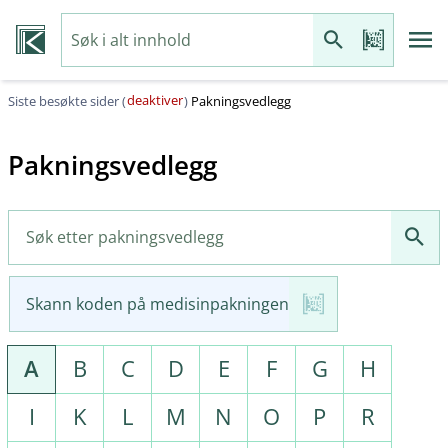
deaktiver
Siste besøkte sider (
)
Pakningsvedlegg
Pakningsvedlegg
Skann koden på medisinpakningen
A
B
C
D
E
F
G
H
I
K
L
M
N
O
P
R