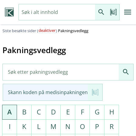
deaktiver
Siste besøkte sider (
)
Pakningsvedlegg
Pakningsvedlegg
Skann koden på medisinpakningen
A
B
C
D
E
F
G
H
I
K
L
M
N
O
P
R