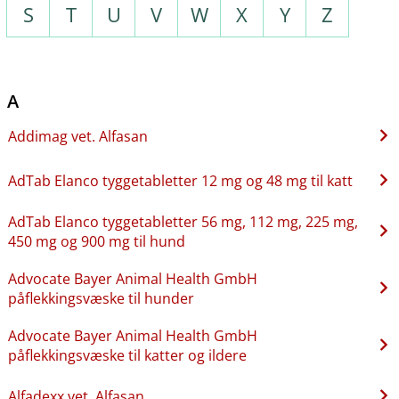
S
T
U
V
W
X
Y
Z
A
Addimag vet. Alfasan
AdTab Elanco tyggetabletter 12 mg og 48 mg til katt
AdTab Elanco tyggetabletter 56 mg, 112 mg, 225 mg,
450 mg og 900 mg til hund
Advocate Bayer Animal Health GmbH
påflekkingsvæske til hunder
Advocate Bayer Animal Health GmbH
påflekkingsvæske til katter og ildere
Alfadexx vet. Alfasan