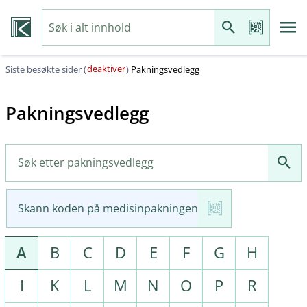
deaktiver
Siste besøkte sider (
)
Pakningsvedlegg
Pakningsvedlegg
Skann koden på medisinpakningen
A
B
C
D
E
F
G
H
I
K
L
M
N
O
P
R