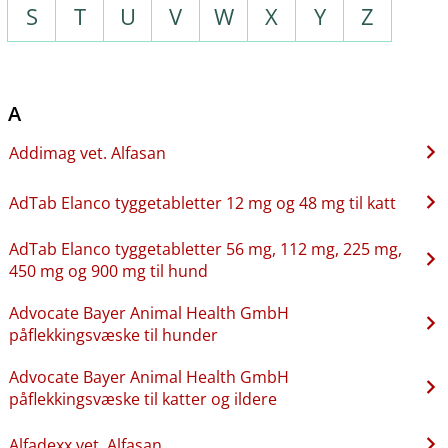
S
T
U
V
W
X
Y
Z
A
Addimag vet. Alfasan
AdTab Elanco tyggetabletter 12 mg og 48 mg til katt
AdTab Elanco tyggetabletter 56 mg, 112 mg, 225 mg,
450 mg og 900 mg til hund
Advocate Bayer Animal Health GmbH
påflekkingsvæske til hunder
Advocate Bayer Animal Health GmbH
påflekkingsvæske til katter og ildere
Alfadexx vet. Alfasan