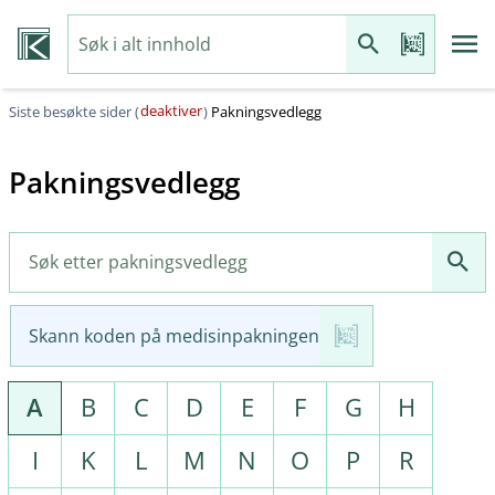
deaktiver
Siste besøkte sider (
)
Pakningsvedlegg
Pakningsvedlegg
Skann koden på medisinpakningen
A
B
C
D
E
F
G
H
I
K
L
M
N
O
P
R