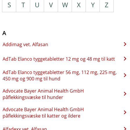
S
T
U
V
W
X
Y
Z
A
Addimag vet. Alfasan
AdTab Elanco tyggetabletter 12 mg og 48 mg til katt
AdTab Elanco tyggetabletter 56 mg, 112 mg, 225 mg,
450 mg og 900 mg til hund
Advocate Bayer Animal Health GmbH
påflekkingsvæske til hunder
Advocate Bayer Animal Health GmbH
påflekkingsvæske til katter og ildere
Alfadexx vet. Alfasan