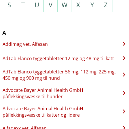
S
T
U
V
W
X
Y
Z
A
Addimag vet. Alfasan
AdTab Elanco tyggetabletter 12 mg og 48 mg til katt
AdTab Elanco tyggetabletter 56 mg, 112 mg, 225 mg,
450 mg og 900 mg til hund
Advocate Bayer Animal Health GmbH
påflekkingsvæske til hunder
Advocate Bayer Animal Health GmbH
påflekkingsvæske til katter og ildere
Alfadexx vet. Alfasan