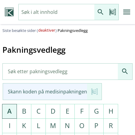
deaktiver
Siste besøkte sider (
)
Pakningsvedlegg
Pakningsvedlegg
Skann koden på medisinpakningen
A
B
C
D
E
F
G
H
I
K
L
M
N
O
P
R