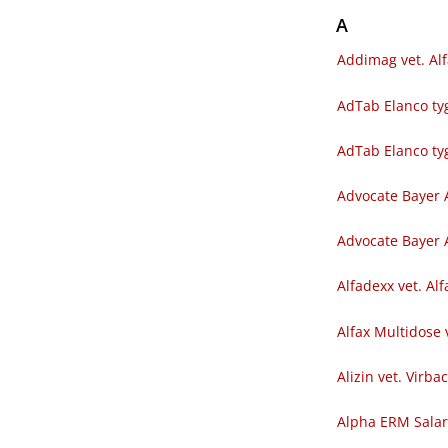
A
Addimag vet. Al
AdTab Elanco tyg
AdTab Elanco ty
Advocate Bayer 
Advocate Bayer A
Alfadexx vet. Al
Alfax Multidose 
Alizin vet. Virba
Alpha ERM Sala