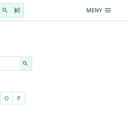
MENY
O
P