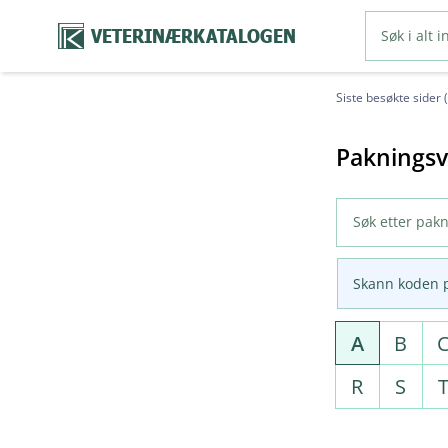
VETERINÆRKATALOGEN
Siste besøkte sider 
Pakningsv
Skann koden 
A
B
R
S