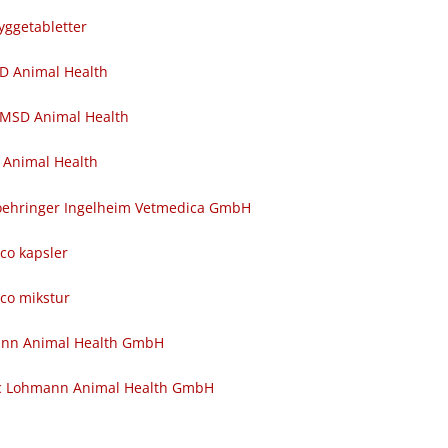
yggetabletter
SD Animal Health
 MSD Animal Health
 Animal Health
 Boehringer Ingelheim Vetmedica GmbH
nco kapsler
nco mikstur
ann Animal Health GmbH
c Lohmann Animal Health GmbH