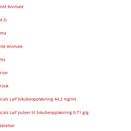
anté Animale
.M.D.
rma
nté Animale
tis
rion
brook
icals Laif bikubeoppløsning 44,2 mg/ml
cals Laif pulver til bikubeoppløsning 0,71 g/g
abletter