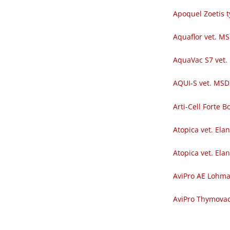
Apoquel Zoetis t
Aquaflor vet. M
AquaVac S7 vet.
AQUI-S vet. MSD
Arti-Cell Forte
Atopica vet. Ela
Atopica vet. Ela
AviPro AE Lohm
AviPro Thymova