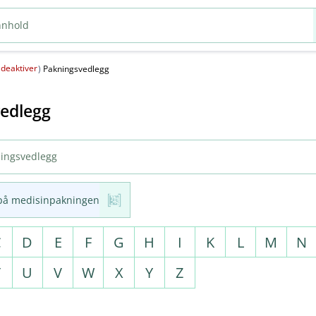
deaktiver
(
)
Pakningsvedlegg
edlegg
på medisinpakningen
C
D
E
F
G
H
I
K
L
M
N
T
U
V
W
X
Y
Z