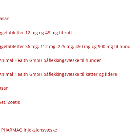
fasan
getabletter 12 mg og 48 mg til katt
ggetabletter 56 mg, 112 mg, 225 mg, 450 mg og 900 mg til hund
Animal Health GmbH påflekkingsvæske til hunder
nimal Health GmbH påflekkingsvæske til katter og ildere
fasan
vet. Zoetis
c
r PHARMAQ injeksjonsvæske