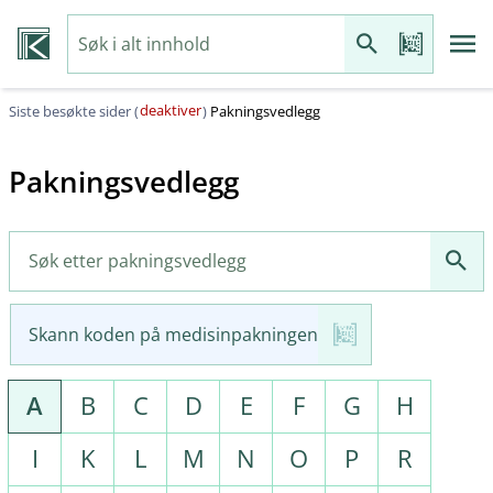
deaktiver
Siste besøkte sider (
)
Pakningsvedlegg
Pakningsvedlegg
Skann koden på medisinpakningen
A
B
C
D
E
F
G
H
I
K
L
M
N
O
P
R