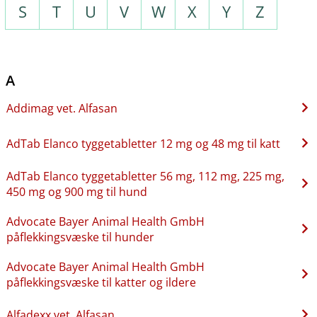
S
T
U
V
W
X
Y
Z
A
Addimag vet. Alfasan
AdTab Elanco tyggetabletter 12 mg og 48 mg til katt
AdTab Elanco tyggetabletter 56 mg, 112 mg, 225 mg,
450 mg og 900 mg til hund
Advocate Bayer Animal Health GmbH
påflekkingsvæske til hunder
Advocate Bayer Animal Health GmbH
påflekkingsvæske til katter og ildere
Alfadexx vet. Alfasan