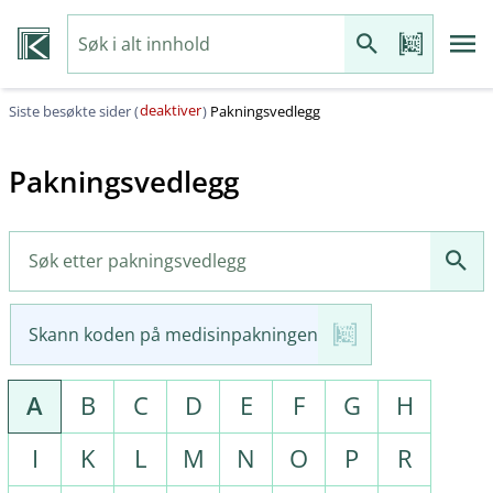
deaktiver
Siste besøkte sider (
)
Pakningsvedlegg
Pakningsvedlegg
Skann koden på medisinpakningen
A
B
C
D
E
F
G
H
I
K
L
M
N
O
P
R