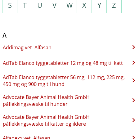
S
T
U
V
W
X
Y
Z
A
Addimag vet. Alfasan
AdTab Elanco tyggetabletter 12 mg og 48 mg til katt
AdTab Elanco tyggetabletter 56 mg, 112 mg, 225 mg,
450 mg og 900 mg til hund
Advocate Bayer Animal Health GmbH
påflekkingsvæske til hunder
Advocate Bayer Animal Health GmbH
påflekkingsvæske til katter og ildere
Alfadexx vet. Alfasan