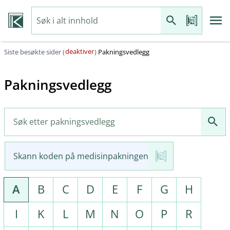
deaktiver
Siste besøkte sider (
)
Pakningsvedlegg
Pakningsvedlegg
Skann koden på medisinpakningen
A
B
C
D
E
F
G
H
I
K
L
M
N
O
P
R