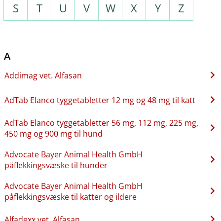
S
T
U
V
W
X
Y
Z
A
Addimag vet. Alfasan
AdTab Elanco tyggetabletter 12 mg og 48 mg til katt
AdTab Elanco tyggetabletter 56 mg, 112 mg, 225 mg,
450 mg og 900 mg til hund
Advocate Bayer Animal Health GmbH
påflekkingsvæske til hunder
Advocate Bayer Animal Health GmbH
påflekkingsvæske til katter og ildere
Alfadexx vet. Alfasan