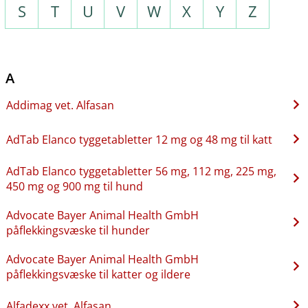
S
T
U
V
W
X
Y
Z
A
Addimag vet. Alfasan
AdTab Elanco tyggetabletter 12 mg og 48 mg til katt
AdTab Elanco tyggetabletter 56 mg, 112 mg, 225 mg,
450 mg og 900 mg til hund
Advocate Bayer Animal Health GmbH
påflekkingsvæske til hunder
Advocate Bayer Animal Health GmbH
påflekkingsvæske til katter og ildere
Alfadexx vet. Alfasan