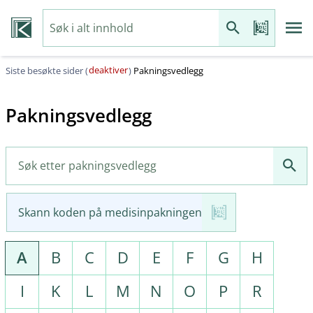
deaktiver
Siste besøkte sider (
)
Pakningsvedlegg
Pakningsvedlegg
Skann koden på medisinpakningen
A
B
C
D
E
F
G
H
I
K
L
M
N
O
P
R