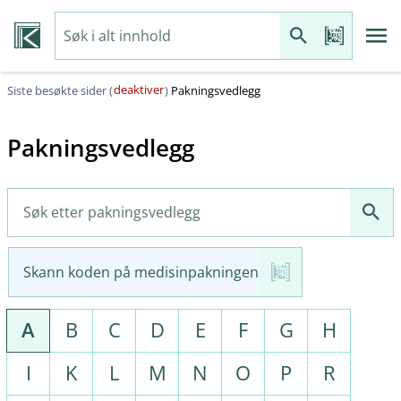
deaktiver
Siste besøkte sider (
)
Pakningsvedlegg
Pakningsvedlegg
Skann koden på medisinpakningen
A
B
C
D
E
F
G
H
I
K
L
M
N
O
P
R