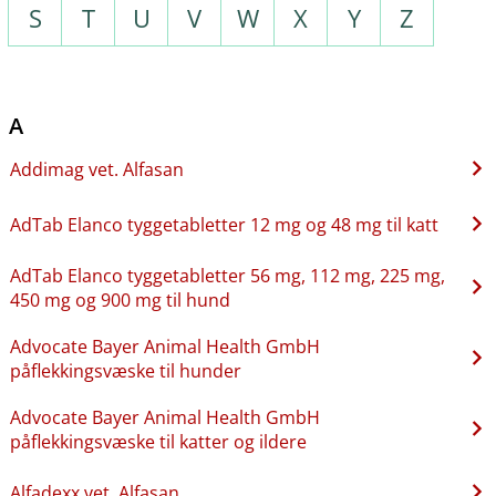
S
T
U
V
W
X
Y
Z
A
Addimag vet. Alfasan
AdTab Elanco tyggetabletter 12 mg og 48 mg til katt
AdTab Elanco tyggetabletter 56 mg, 112 mg, 225 mg,
450 mg og 900 mg til hund
Advocate Bayer Animal Health GmbH
påflekkingsvæske til hunder
Advocate Bayer Animal Health GmbH
påflekkingsvæske til katter og ildere
Alfadexx vet. Alfasan