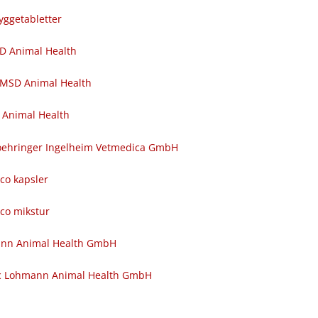
yggetabletter
SD Animal Health
 MSD Animal Health
 Animal Health
 Boehringer Ingelheim Vetmedica GmbH
nco kapsler
nco mikstur
ann Animal Health GmbH
c Lohmann Animal Health GmbH