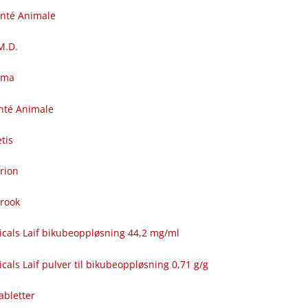
anté Animale
.M.D.
rma
nté Animale
tis
rion
brook
icals Laif bikubeoppløsning 44,2 mg/ml
cals Laif pulver til bikubeoppløsning 0,71 g/g
abletter