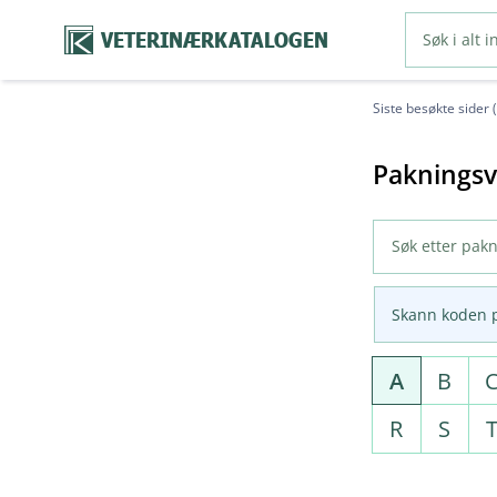
VETERINÆRKATALOGEN
Siste besøkte sider 
Pakningsv
Skann koden 
A
B
R
S