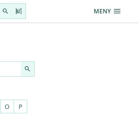
MENY
O
P