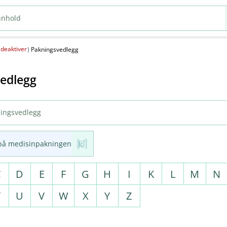
deaktiver
(
)
Pakningsvedlegg
edlegg
på medisinpakningen
C
D
E
F
G
H
I
K
L
M
N
T
U
V
W
X
Y
Z