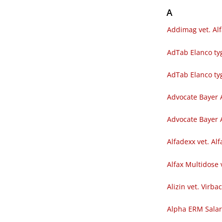
A
Addimag vet. Al
AdTab Elanco tyg
AdTab Elanco ty
Advocate Bayer 
Advocate Bayer A
Alfadexx vet. Al
Alfax Multidose 
Alizin vet. Virba
Alpha ERM Sala