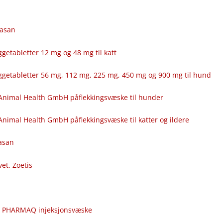
fasan
getabletter 12 mg og 48 mg til katt
ggetabletter 56 mg, 112 mg, 225 mg, 450 mg og 900 mg til hund
Animal Health GmbH påflekkingsvæske til hunder
nimal Health GmbH påflekkingsvæske til katter og ildere
fasan
vet. Zoetis
c
r PHARMAQ injeksjonsvæske