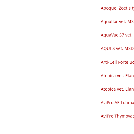
Apoquel Zoetis t
Aquaflor vet. M
AquaVac S7 vet.
AQUI-S vet. MSD
Arti-Cell Forte
Atopica vet. Ela
Atopica vet. Ela
AviPro AE Lohm
AviPro Thymova