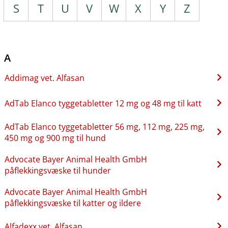
S
T
U
V
W
X
Y
Z
A
Addimag vet. Alfasan
AdTab Elanco tyggetabletter 12 mg og 48 mg til katt
AdTab Elanco tyggetabletter 56 mg, 112 mg, 225 mg,
450 mg og 900 mg til hund
Advocate Bayer Animal Health GmbH
påflekkingsvæske til hunder
Advocate Bayer Animal Health GmbH
påflekkingsvæske til katter og ildere
Alfadexx vet. Alfasan