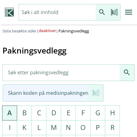
deaktiver
Siste besøkte sider (
)
Pakningsvedlegg
Pakningsvedlegg
Skann koden på medisinpakningen
A
B
C
D
E
F
G
H
I
K
L
M
N
O
P
R