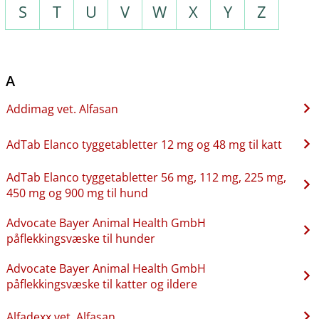
S
T
U
V
W
X
Y
Z
A
Addimag vet. Alfasan
AdTab Elanco tyggetabletter 12 mg og 48 mg til katt
AdTab Elanco tyggetabletter 56 mg, 112 mg, 225 mg,
450 mg og 900 mg til hund
Advocate Bayer Animal Health GmbH
påflekkingsvæske til hunder
Advocate Bayer Animal Health GmbH
påflekkingsvæske til katter og ildere
Alfadexx vet. Alfasan