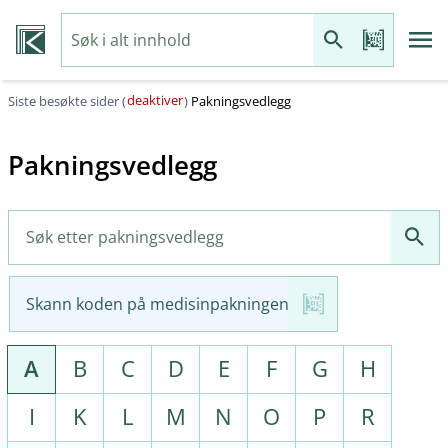
deaktiver
Siste besøkte sider (
)
Pakningsvedlegg
Pakningsvedlegg
Skann koden på medisinpakningen
A
B
C
D
E
F
G
H
I
K
L
M
N
O
P
R