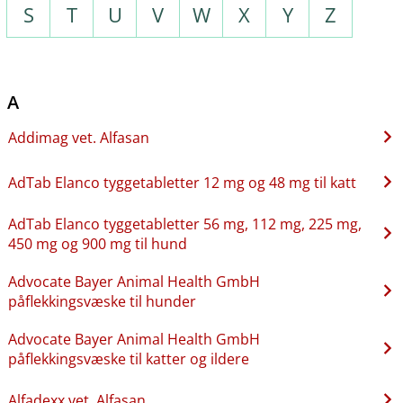
S
T
U
V
W
X
Y
Z
A
Addimag vet. Alfasan
AdTab Elanco tyggetabletter 12 mg og 48 mg til katt
AdTab Elanco tyggetabletter 56 mg, 112 mg, 225 mg,
450 mg og 900 mg til hund
Advocate Bayer Animal Health GmbH
påflekkingsvæske til hunder
Advocate Bayer Animal Health GmbH
påflekkingsvæske til katter og ildere
Alfadexx vet. Alfasan