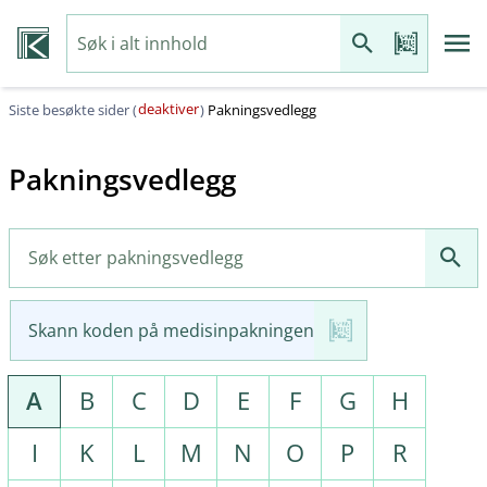
deaktiver
Siste besøkte sider (
)
Pakningsvedlegg
Pakningsvedlegg
Skann koden på medisinpakningen
A
B
C
D
E
F
G
H
I
K
L
M
N
O
P
R