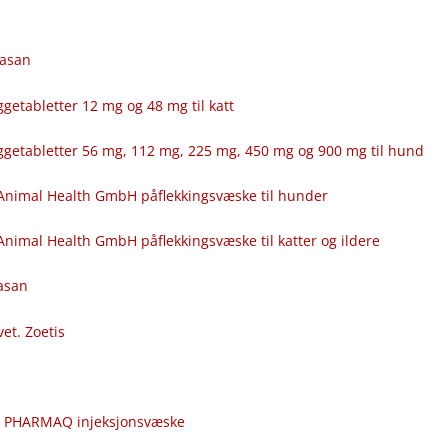
fasan
getabletter 12 mg og 48 mg til katt
ggetabletter 56 mg, 112 mg, 225 mg, 450 mg og 900 mg til hund
Animal Health GmbH påflekkingsvæske til hunder
nimal Health GmbH påflekkingsvæske til katter og ildere
fasan
vet. Zoetis
c
r PHARMAQ injeksjonsvæske