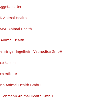
yggetabletter
SD Animal Health
 MSD Animal Health
 Animal Health
 Boehringer Ingelheim Vetmedica GmbH
nco kapsler
nco mikstur
ann Animal Health GmbH
c Lohmann Animal Health GmbH