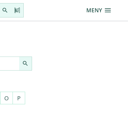
MENY
O
P