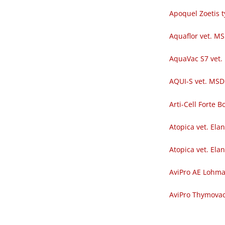
Apoquel Zoetis t
Aquaflor vet. M
AquaVac S7 vet.
AQUI-S vet. MSD
Arti-Cell Forte
Atopica vet. Ela
Atopica vet. Ela
AviPro AE Lohm
AviPro Thymova