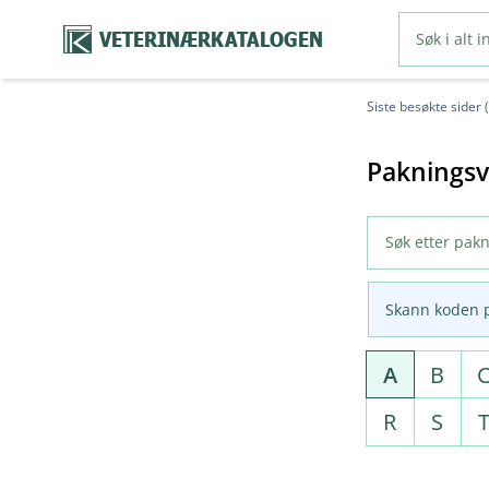
VETERINÆRKATALOGEN
Siste besøkte sider 
Pakningsv
Skann koden 
A
B
R
S