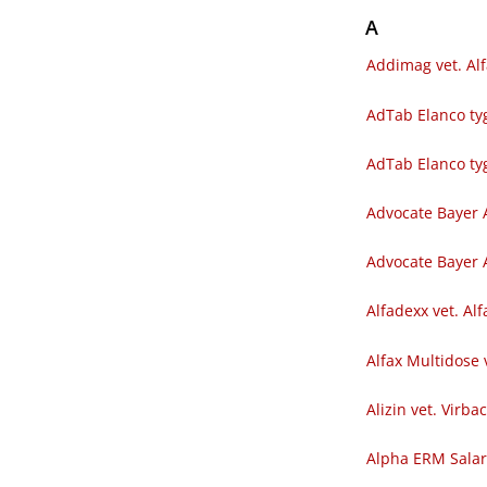
A
Addimag vet. Al
AdTab Elanco tyg
AdTab Elanco ty
Advocate Bayer 
Advocate Bayer A
Alfadexx vet. Al
Alfax Multidose 
Alizin vet. Virba
Alpha ERM Sala