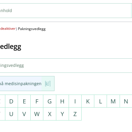
deaktiver
(
)
Pakningsvedlegg
edlegg
på medisinpakningen
C
D
E
F
G
H
I
K
L
M
N
T
U
V
W
X
Y
Z