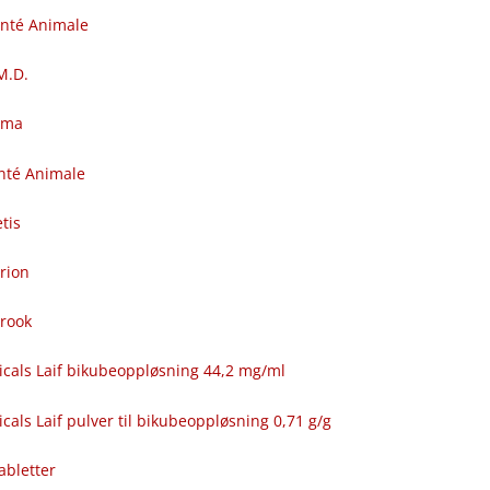
anté Animale
.M.D.
rma
nté Animale
tis
rion
brook
icals Laif bikubeoppløsning 44,2 mg/ml
cals Laif pulver til bikubeoppløsning 0,71 g/g
abletter