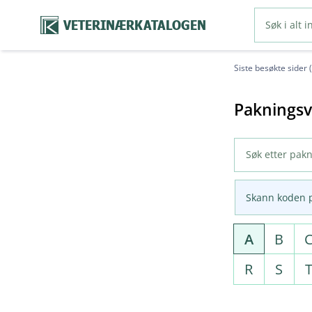
VETERINÆRKATALOGEN
Siste besøkte sider 
Pakningsv
Skann koden 
A
B
R
S