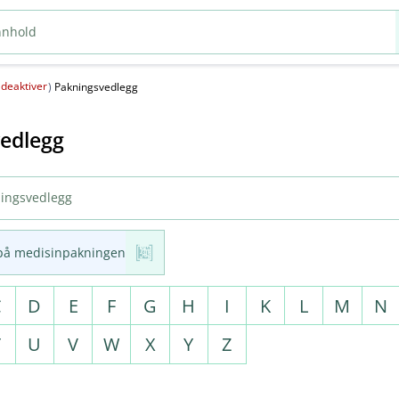
deaktiver
(
)
Pakningsvedlegg
edlegg
på medisinpakningen
C
D
E
F
G
H
I
K
L
M
N
T
U
V
W
X
Y
Z