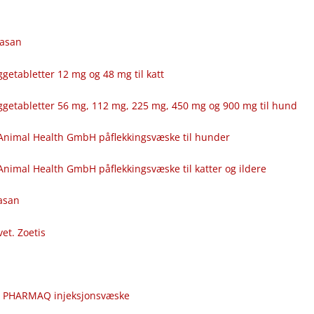
fasan
getabletter 12 mg og 48 mg til katt
ggetabletter 56 mg, 112 mg, 225 mg, 450 mg og 900 mg til hund
Animal Health GmbH påflekkingsvæske til hunder
nimal Health GmbH påflekkingsvæske til katter og ildere
fasan
vet. Zoetis
c
r PHARMAQ injeksjonsvæske