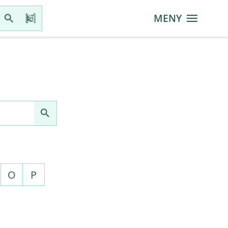
MENY
O
P