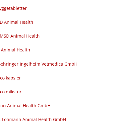
yggetabletter
SD Animal Health
 MSD Animal Health
 Animal Health
 Boehringer Ingelheim Vetmedica GmbH
nco kapsler
nco mikstur
ann Animal Health GmbH
c Lohmann Animal Health GmbH