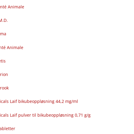
anté Animale
.M.D.
rma
nté Animale
tis
rion
brook
icals Laif bikubeoppløsning 44,2 mg/ml
cals Laif pulver til bikubeoppløsning 0,71 g/g
abletter