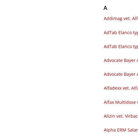
A
Addimag vet. Al
AdTab Elanco tyg
AdTab Elanco ty
Advocate Bayer 
Advocate Bayer A
Alfadexx vet. Al
Alfax Multidose 
Alizin vet. Virba
Alpha ERM Sala