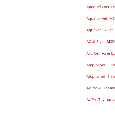
Apoquel Zoetis t
Aquaflor vet. M
AquaVac S7 vet.
AQUI-S vet. MSD
Arti-Cell Forte
Atopica vet. Ela
Atopica vet. Ela
AviPro AE Lohm
AviPro Thymova