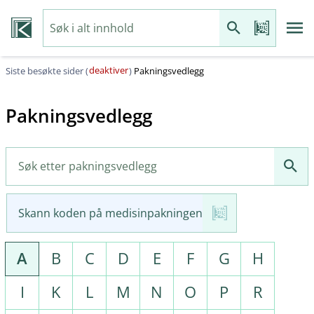
deaktiver
Siste besøkte sider (
)
Pakningsvedlegg
Pakningsvedlegg
Skann koden på medisinpakningen
A
B
C
D
E
F
G
H
I
K
L
M
N
O
P
R