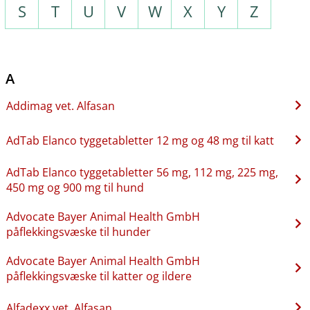
S
T
U
V
W
X
Y
Z
A
Addimag vet. Alfasan
AdTab Elanco tyggetabletter 12 mg og 48 mg til katt
AdTab Elanco tyggetabletter 56 mg, 112 mg, 225 mg,
450 mg og 900 mg til hund
Advocate Bayer Animal Health GmbH
påflekkingsvæske til hunder
Advocate Bayer Animal Health GmbH
påflekkingsvæske til katter og ildere
Alfadexx vet. Alfasan