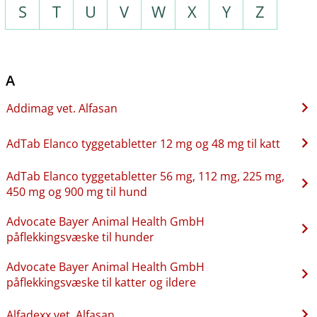
S
T
U
V
W
X
Y
Z
A
Addimag vet. Alfasan
AdTab Elanco tyggetabletter 12 mg og 48 mg til katt
AdTab Elanco tyggetabletter 56 mg, 112 mg, 225 mg,
450 mg og 900 mg til hund
Advocate Bayer Animal Health GmbH
påflekkingsvæske til hunder
Advocate Bayer Animal Health GmbH
påflekkingsvæske til katter og ildere
Alfadexx vet. Alfasan