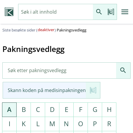
deaktiver
Siste besøkte sider (
)
Pakningsvedlegg
Pakningsvedlegg
Skann koden på medisinpakningen
A
B
C
D
E
F
G
H
I
K
L
M
N
O
P
R