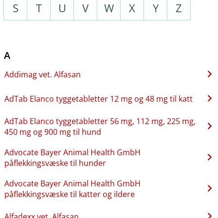
S
T
U
V
W
X
Y
Z
A
Addimag vet. Alfasan
AdTab Elanco tyggetabletter 12 mg og 48 mg til katt
AdTab Elanco tyggetabletter 56 mg, 112 mg, 225 mg,
450 mg og 900 mg til hund
Advocate Bayer Animal Health GmbH
påflekkingsvæske til hunder
Advocate Bayer Animal Health GmbH
påflekkingsvæske til katter og ildere
Alfadexx vet. Alfasan