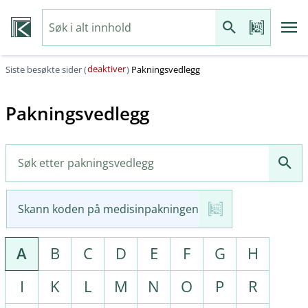
deaktiver
Siste besøkte sider (
)
Pakningsvedlegg
Pakningsvedlegg
Skann koden på medisinpakningen
A
B
C
D
E
F
G
H
I
K
L
M
N
O
P
R