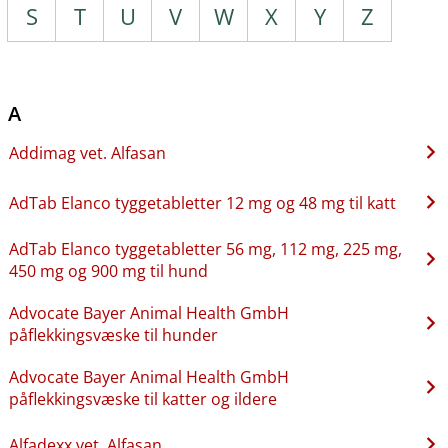
S
T
U
V
W
X
Y
Z
A
Addimag vet. Alfasan
AdTab Elanco tyggetabletter 12 mg og 48 mg til katt
AdTab Elanco tyggetabletter 56 mg, 112 mg, 225 mg,
450 mg og 900 mg til hund
Advocate Bayer Animal Health GmbH
påflekkingsvæske til hunder
Advocate Bayer Animal Health GmbH
påflekkingsvæske til katter og ildere
Alfadexx vet. Alfasan