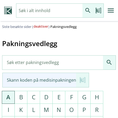
deaktiver
Siste besøkte sider (
)
Pakningsvedlegg
Pakningsvedlegg
Skann koden på medisinpakningen
A
B
C
D
E
F
G
H
I
K
L
M
N
O
P
R