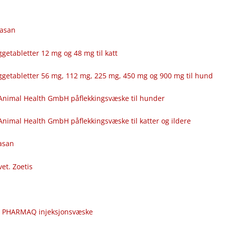
fasan
getabletter 12 mg og 48 mg til katt
ggetabletter 56 mg, 112 mg, 225 mg, 450 mg og 900 mg til hund
Animal Health GmbH påflekkingsvæske til hunder
nimal Health GmbH påflekkingsvæske til katter og ildere
fasan
vet. Zoetis
c
r PHARMAQ injeksjonsvæske