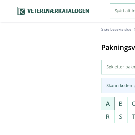
VETERINÆRKATALOGEN
Siste besøkte sider 
Pakningsv
Skann koden 
A
B
R
S