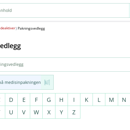
deaktiver
(
)
Pakningsvedlegg
edlegg
på medisinpakningen
C
D
E
F
G
H
I
K
L
M
N
T
U
V
W
X
Y
Z