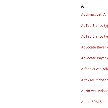
A
Addimag vet. Al
AdTab Elanco tyg
AdTab Elanco ty
Advocate Bayer 
Advocate Bayer A
Alfadexx vet. Al
Alfax Multidose 
Alizin vet. Virba
Alpha ERM Sala