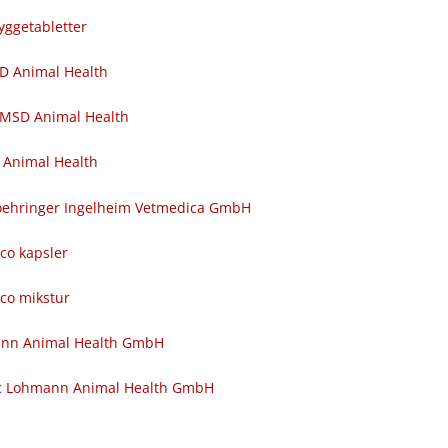
yggetabletter
SD Animal Health
 MSD Animal Health
 Animal Health
 Boehringer Ingelheim Vetmedica GmbH
nco kapsler
nco mikstur
ann Animal Health GmbH
c Lohmann Animal Health GmbH