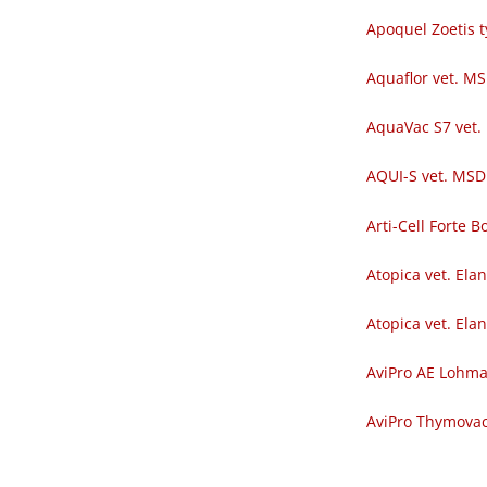
Apoquel Zoetis t
Aquaflor vet. M
AquaVac S7 vet.
AQUI-S vet. MSD
Arti-Cell Forte
Atopica vet. Ela
Atopica vet. Ela
AviPro AE Lohm
AviPro Thymova