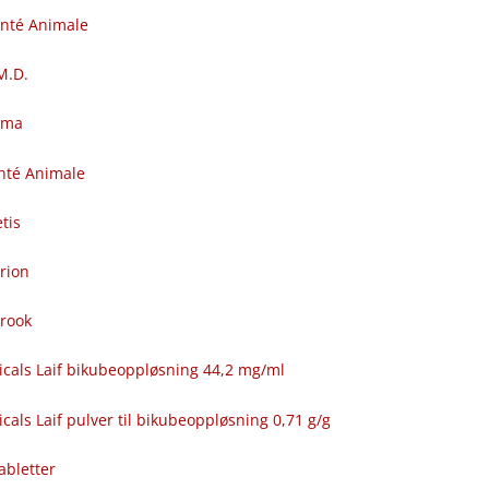
anté Animale
.M.D.
rma
nté Animale
tis
rion
brook
icals Laif bikubeoppløsning 44,2 mg/ml
cals Laif pulver til bikubeoppløsning 0,71 g/g
abletter