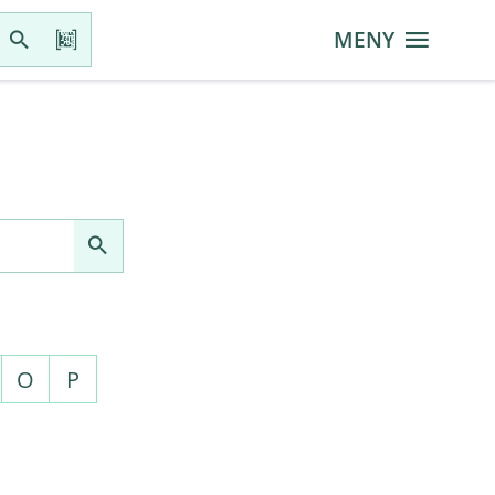
MENY
O
P