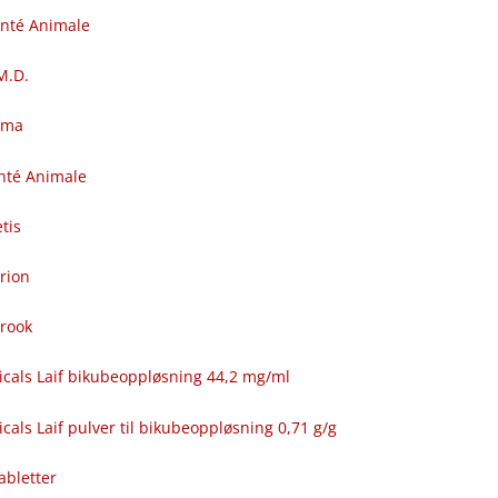
anté Animale
.M.D.
rma
nté Animale
tis
rion
brook
icals Laif bikubeoppløsning 44,2 mg/ml
cals Laif pulver til bikubeoppløsning 0,71 g/g
abletter