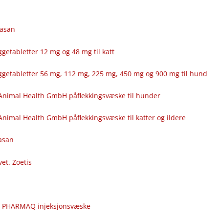
fasan
getabletter 12 mg og 48 mg til katt
ggetabletter 56 mg, 112 mg, 225 mg, 450 mg og 900 mg til hund
Animal Health GmbH påflekkingsvæske til hunder
nimal Health GmbH påflekkingsvæske til katter og ildere
fasan
vet. Zoetis
c
r PHARMAQ injeksjonsvæske