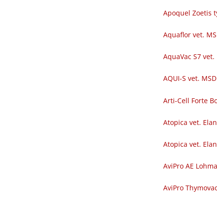
Apoquel Zoetis t
Aquaflor vet. M
AquaVac S7 vet.
AQUI-S vet. MSD
Arti-Cell Forte
Atopica vet. Ela
Atopica vet. Ela
AviPro AE Lohm
AviPro Thymova