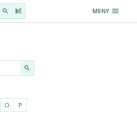
MENY
O
P