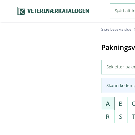
VETERINÆRKATALOGEN
Siste besøkte sider 
Pakningsv
Skann koden 
A
B
R
S