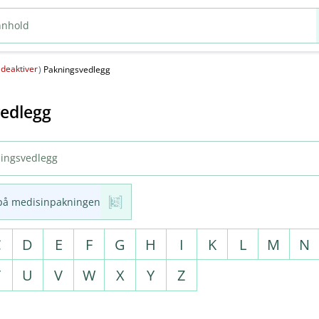
deaktiver
(
)
Pakningsvedlegg
edlegg
på medisinpakningen
C
D
E
F
G
H
I
K
L
M
N
T
U
V
W
X
Y
Z