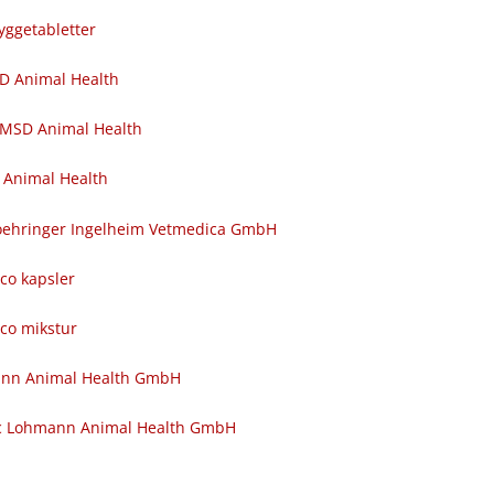
yggetabletter
SD Animal Health
 MSD Animal Health
 Animal Health
 Boehringer Ingelheim Vetmedica GmbH
nco kapsler
nco mikstur
ann Animal Health GmbH
c Lohmann Animal Health GmbH