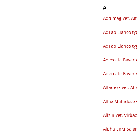
A
Addimag vet. Al
AdTab Elanco tyg
AdTab Elanco ty
Advocate Bayer 
Advocate Bayer A
Alfadexx vet. Al
Alfax Multidose 
Alizin vet. Virba
Alpha ERM Sala