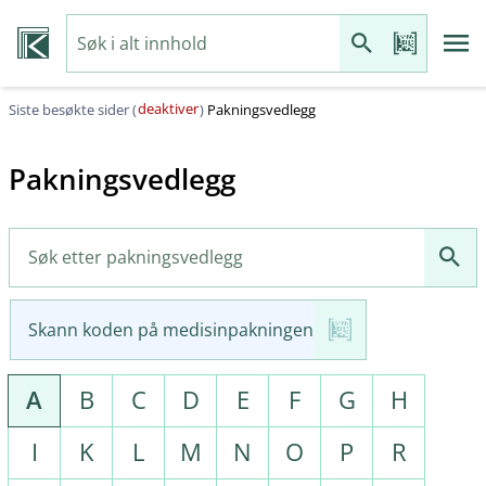
deaktiver
Siste besøkte sider (
)
Pakningsvedlegg
Pakningsvedlegg
Skann koden på medisinpakningen
A
B
C
D
E
F
G
H
I
K
L
M
N
O
P
R