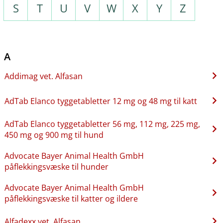
S
T
U
V
W
X
Y
Z
A
Addimag vet. Alfasan
AdTab Elanco tyggetabletter 12 mg og 48 mg til katt
AdTab Elanco tyggetabletter 56 mg, 112 mg, 225 mg,
450 mg og 900 mg til hund
Advocate Bayer Animal Health GmbH
påflekkingsvæske til hunder
Advocate Bayer Animal Health GmbH
påflekkingsvæske til katter og ildere
Alfadexx vet. Alfasan