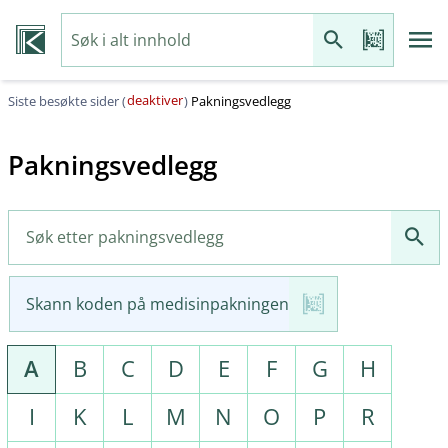
deaktiver
Siste besøkte sider (
)
Pakningsvedlegg
Pakningsvedlegg
Skann koden på medisinpakningen
A
B
C
D
E
F
G
H
I
K
L
M
N
O
P
R