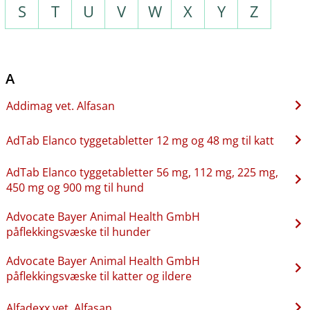
S
T
U
V
W
X
Y
Z
A
Addimag vet. Alfasan
AdTab Elanco tyggetabletter 12 mg og 48 mg til katt
AdTab Elanco tyggetabletter 56 mg, 112 mg, 225 mg,
450 mg og 900 mg til hund
Advocate Bayer Animal Health GmbH
påflekkingsvæske til hunder
Advocate Bayer Animal Health GmbH
påflekkingsvæske til katter og ildere
Alfadexx vet. Alfasan