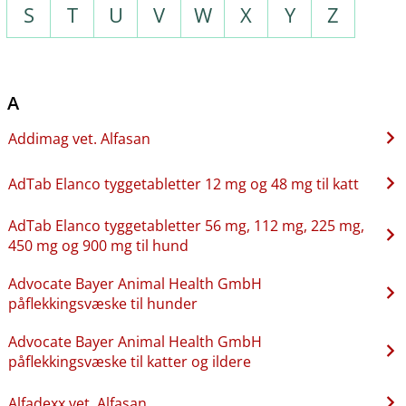
S
T
U
V
W
X
Y
Z
A
Addimag vet. Alfasan
AdTab Elanco tyggetabletter 12 mg og 48 mg til katt
AdTab Elanco tyggetabletter 56 mg, 112 mg, 225 mg,
450 mg og 900 mg til hund
Advocate Bayer Animal Health GmbH
påflekkingsvæske til hunder
Advocate Bayer Animal Health GmbH
påflekkingsvæske til katter og ildere
Alfadexx vet. Alfasan