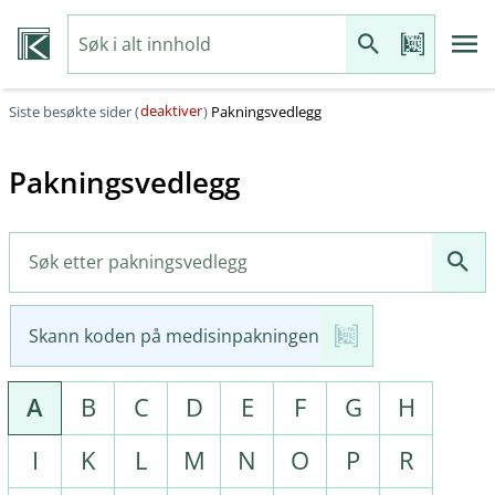
deaktiver
Siste besøkte sider (
)
Pakningsvedlegg
Pakningsvedlegg
Skann koden på medisinpakningen
A
B
C
D
E
F
G
H
I
K
L
M
N
O
P
R