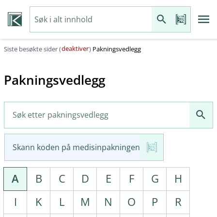
deaktiver
Siste besøkte sider (
)
Pakningsvedlegg
Pakningsvedlegg
Skann koden på medisinpakningen
A
B
C
D
E
F
G
H
I
K
L
M
N
O
P
R