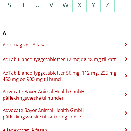
S
T
U
V
W
X
Y
Z
A
Addimag vet. Alfasan
AdTab Elanco tyggetabletter 12 mg og 48 mg til katt
AdTab Elanco tyggetabletter 56 mg, 112 mg, 225 mg,
450 mg og 900 mg til hund
Advocate Bayer Animal Health GmbH
påflekkingsvæske til hunder
Advocate Bayer Animal Health GmbH
påflekkingsvæske til katter og ildere
Alfadexx vet. Alfasan