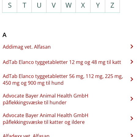
S
T
U
V
W
X
Y
Z
A
Addimag vet. Alfasan
AdTab Elanco tyggetabletter 12 mg og 48 mg til katt
AdTab Elanco tyggetabletter 56 mg, 112 mg, 225 mg,
450 mg og 900 mg til hund
Advocate Bayer Animal Health GmbH
påflekkingsvæske til hunder
Advocate Bayer Animal Health GmbH
påflekkingsvæske til katter og ildere
Alfadexx vet. Alfasan