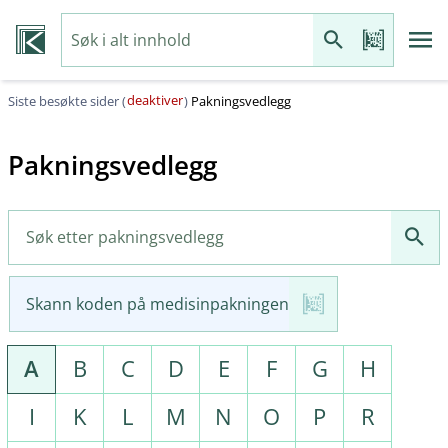
deaktiver
Siste besøkte sider (
)
Pakningsvedlegg
Pakningsvedlegg
Skann koden på medisinpakningen
A
B
C
D
E
F
G
H
I
K
L
M
N
O
P
R