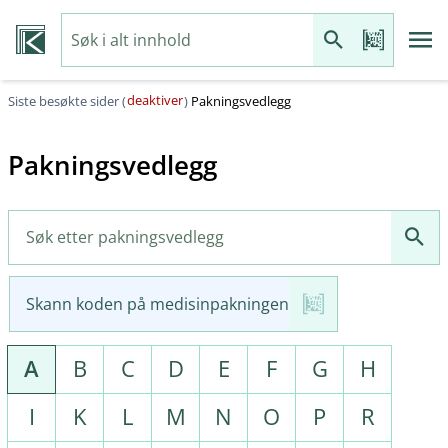
deaktiver
Siste besøkte sider (
)
Pakningsvedlegg
Pakningsvedlegg
Skann koden på medisinpakningen
A
B
C
D
E
F
G
H
I
K
L
M
N
O
P
R