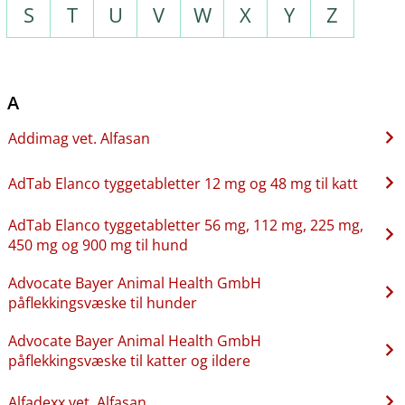
S
T
U
V
W
X
Y
Z
A
Addimag vet. Alfasan
AdTab Elanco tyggetabletter 12 mg og 48 mg til katt
AdTab Elanco tyggetabletter 56 mg, 112 mg, 225 mg,
450 mg og 900 mg til hund
Advocate Bayer Animal Health GmbH
påflekkingsvæske til hunder
Advocate Bayer Animal Health GmbH
påflekkingsvæske til katter og ildere
Alfadexx vet. Alfasan