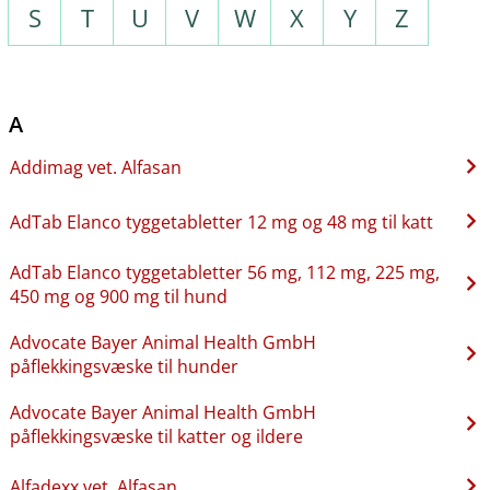
S
T
U
V
W
X
Y
Z
A
Addimag vet. Alfasan
AdTab Elanco tyggetabletter 12 mg og 48 mg til katt
AdTab Elanco tyggetabletter 56 mg, 112 mg, 225 mg,
450 mg og 900 mg til hund
Advocate Bayer Animal Health GmbH
påflekkingsvæske til hunder
Advocate Bayer Animal Health GmbH
påflekkingsvæske til katter og ildere
Alfadexx vet. Alfasan