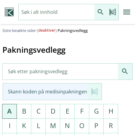
deaktiver
Siste besøkte sider (
)
Pakningsvedlegg
Pakningsvedlegg
Skann koden på medisinpakningen
A
B
C
D
E
F
G
H
I
K
L
M
N
O
P
R