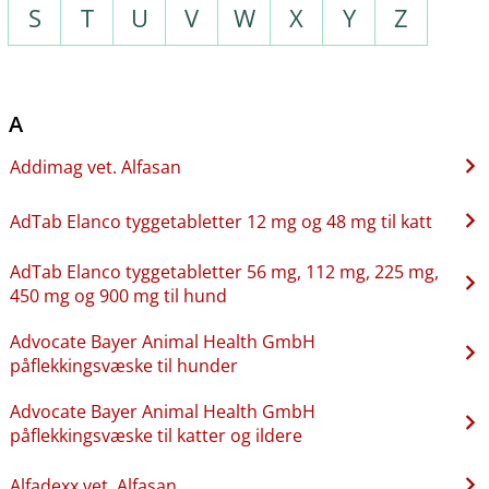
S
T
U
V
W
X
Y
Z
A
Addimag vet. Alfasan
AdTab Elanco tyggetabletter 12 mg og 48 mg til katt
AdTab Elanco tyggetabletter 56 mg, 112 mg, 225 mg,
450 mg og 900 mg til hund
Advocate Bayer Animal Health GmbH
påflekkingsvæske til hunder
Advocate Bayer Animal Health GmbH
påflekkingsvæske til katter og ildere
Alfadexx vet. Alfasan