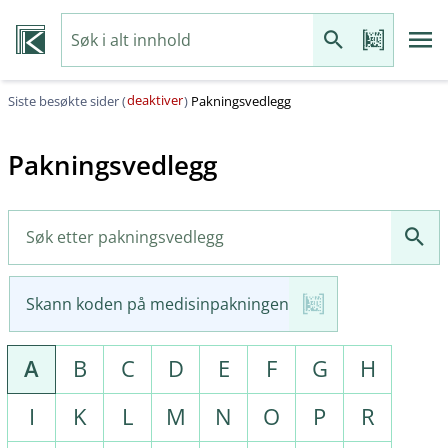
deaktiver
Siste besøkte sider (
)
Pakningsvedlegg
Pakningsvedlegg
Skann koden på medisinpakningen
A
B
C
D
E
F
G
H
I
K
L
M
N
O
P
R