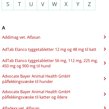
S
T
U
V
W
X
Y
Z
A
Addimag vet. Alfasan
AdTab Elanco tyggetabletter 12 mg og 48 mg til katt
AdTab Elanco tyggetabletter 56 mg, 112 mg, 225 mg,
450 mg og 900 mg til hund
Advocate Bayer Animal Health GmbH
påflekkingsvæske til hunder
Advocate Bayer Animal Health GmbH
påflekkingsvæske til katter og ildere
Alfadexx vet. Alfasan