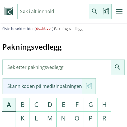
deaktiver
Siste besøkte sider (
)
Pakningsvedlegg
Pakningsvedlegg
Skann koden på medisinpakningen
A
B
C
D
E
F
G
H
I
K
L
M
N
O
P
R