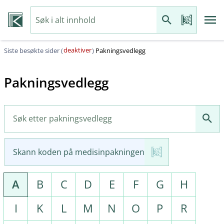
deaktiver
Siste besøkte sider (
)
Pakningsvedlegg
Pakningsvedlegg
Skann koden på medisinpakningen
A
B
C
D
E
F
G
H
I
K
L
M
N
O
P
R