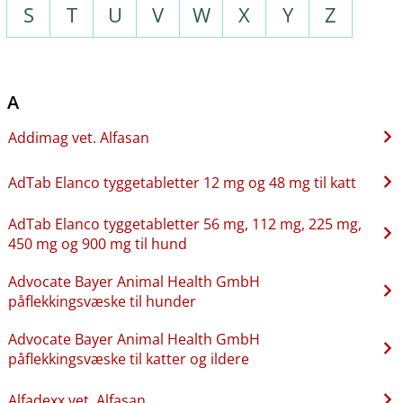
S
T
U
V
W
X
Y
Z
A
Addimag vet. Alfasan
AdTab Elanco tyggetabletter 12 mg og 48 mg til katt
AdTab Elanco tyggetabletter 56 mg, 112 mg, 225 mg,
450 mg og 900 mg til hund
Advocate Bayer Animal Health GmbH
påflekkingsvæske til hunder
Advocate Bayer Animal Health GmbH
påflekkingsvæske til katter og ildere
Alfadexx vet. Alfasan