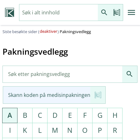
deaktiver
Siste besøkte sider (
)
Pakningsvedlegg
Pakningsvedlegg
Skann koden på medisinpakningen
A
B
C
D
E
F
G
H
I
K
L
M
N
O
P
R