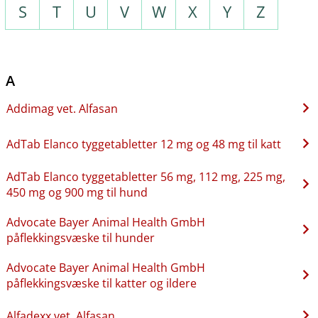
S
T
U
V
W
X
Y
Z
A
Addimag vet. Alfasan
AdTab Elanco tyggetabletter 12 mg og 48 mg til katt
AdTab Elanco tyggetabletter 56 mg, 112 mg, 225 mg,
450 mg og 900 mg til hund
Advocate Bayer Animal Health GmbH
påflekkingsvæske til hunder
Advocate Bayer Animal Health GmbH
påflekkingsvæske til katter og ildere
Alfadexx vet. Alfasan