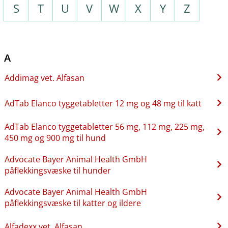
S
T
U
V
W
X
Y
Z
A
Addimag vet. Alfasan
AdTab Elanco tyggetabletter 12 mg og 48 mg til katt
AdTab Elanco tyggetabletter 56 mg, 112 mg, 225 mg,
450 mg og 900 mg til hund
Advocate Bayer Animal Health GmbH
påflekkingsvæske til hunder
Advocate Bayer Animal Health GmbH
påflekkingsvæske til katter og ildere
Alfadexx vet. Alfasan