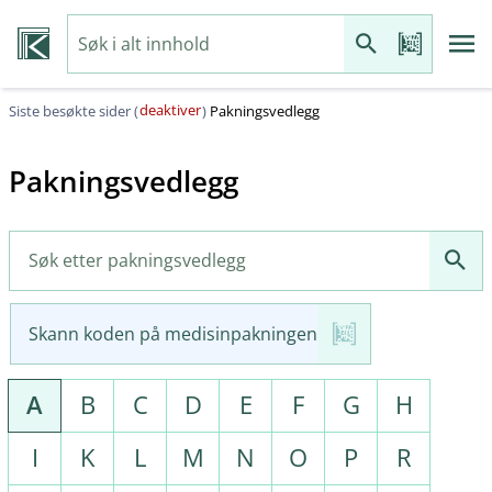
deaktiver
Siste besøkte sider (
)
Pakningsvedlegg
Pakningsvedlegg
Skann koden på medisinpakningen
A
B
C
D
E
F
G
H
I
K
L
M
N
O
P
R