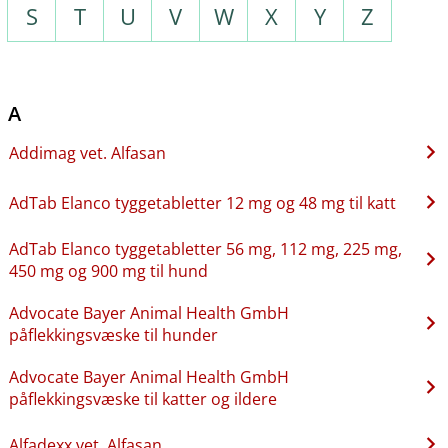
S
T
U
V
W
X
Y
Z
A
Addimag vet. Alfasan
AdTab Elanco tyggetabletter 12 mg og 48 mg til katt
AdTab Elanco tyggetabletter 56 mg, 112 mg, 225 mg,
450 mg og 900 mg til hund
Advocate Bayer Animal Health GmbH
påflekkingsvæske til hunder
Advocate Bayer Animal Health GmbH
påflekkingsvæske til katter og ildere
Alfadexx vet. Alfasan