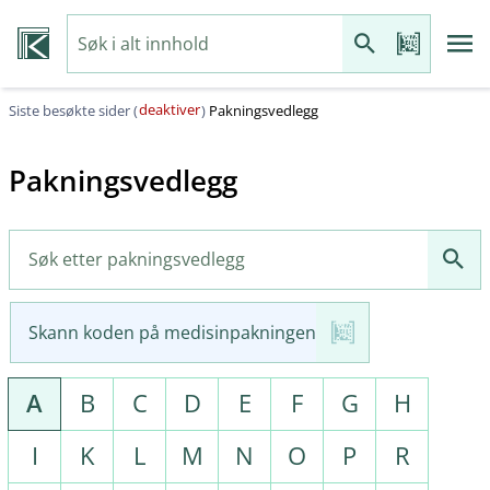
deaktiver
Siste besøkte sider (
)
Pakningsvedlegg
Pakningsvedlegg
Skann koden på medisinpakningen
A
B
C
D
E
F
G
H
I
K
L
M
N
O
P
R