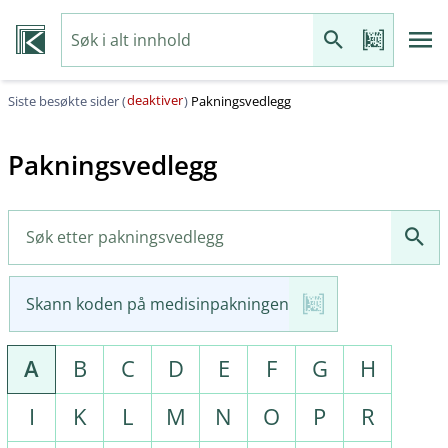
deaktiver
Siste besøkte sider (
)
Pakningsvedlegg
Pakningsvedlegg
Skann koden på medisinpakningen
A
B
C
D
E
F
G
H
I
K
L
M
N
O
P
R