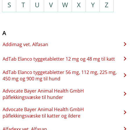
S
T
U
V
W
X
Y
Z
A
Addimag vet. Alfasan
AdTab Elanco tyggetabletter 12 mg og 48 mg til katt
AdTab Elanco tyggetabletter 56 mg, 112 mg, 225 mg,
450 mg og 900 mg til hund
Advocate Bayer Animal Health GmbH
påflekkingsvæske til hunder
Advocate Bayer Animal Health GmbH
påflekkingsvæske til katter og ildere
Alfadexx vet. Alfasan