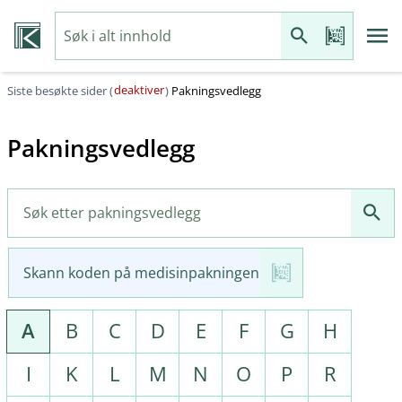
deaktiver
Siste besøkte sider (
)
Pakningsvedlegg
Pakningsvedlegg
Skann koden på medisinpakningen
A
B
C
D
E
F
G
H
I
K
L
M
N
O
P
R