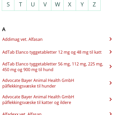
S
T
U
V
W
X
Y
Z
A
Addimag vet. Alfasan
AdTab Elanco tyggetabletter 12 mg og 48 mg til katt
AdTab Elanco tyggetabletter 56 mg, 112 mg, 225 mg,
450 mg og 900 mg til hund
Advocate Bayer Animal Health GmbH
påflekkingsvæske til hunder
Advocate Bayer Animal Health GmbH
påflekkingsvæske til katter og ildere
Alfadexx vet. Alfasan