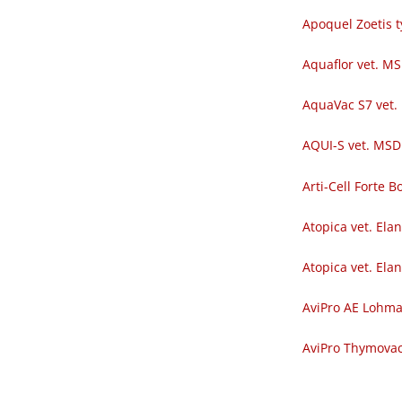
Apoquel Zoetis t
Aquaflor vet. M
AquaVac S7 vet.
AQUI-S vet. MSD
Arti-Cell Forte
Atopica vet. Ela
Atopica vet. Ela
AviPro AE Lohm
AviPro Thymova