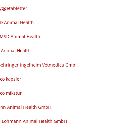
yggetabletter
SD Animal Health
 MSD Animal Health
 Animal Health
 Boehringer Ingelheim Vetmedica GmbH
nco kapsler
nco mikstur
ann Animal Health GmbH
c Lohmann Animal Health GmbH