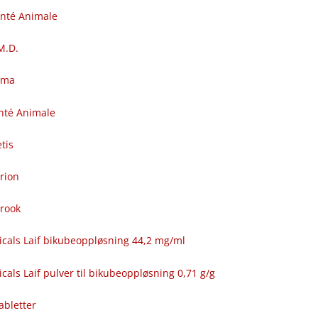
anté Animale
.M.D.
rma
nté Animale
tis
rion
brook
icals Laif bikubeoppløsning 44,2 mg/ml
cals Laif pulver til bikubeoppløsning 0,71 g/g
abletter