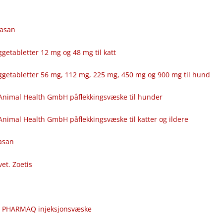
fasan
getabletter 12 mg og 48 mg til katt
ggetabletter 56 mg, 112 mg, 225 mg, 450 mg og 900 mg til hund
Animal Health GmbH påflekkingsvæske til hunder
nimal Health GmbH påflekkingsvæske til katter og ildere
fasan
vet. Zoetis
c
r PHARMAQ injeksjonsvæske