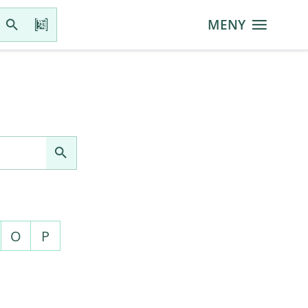
MENY
O
P