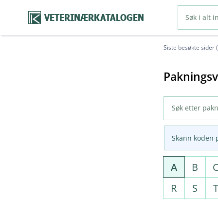
VETERINÆRKATALOGEN
Siste besøkte sider 
Pakningsv
Skann koden 
A
B
R
S