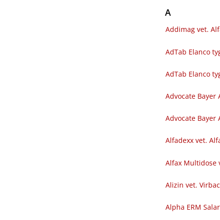
A
Addimag vet. Al
AdTab Elanco tyg
AdTab Elanco ty
Advocate Bayer 
Advocate Bayer A
Alfadexx vet. Al
Alfax Multidose 
Alizin vet. Virba
Alpha ERM Sala