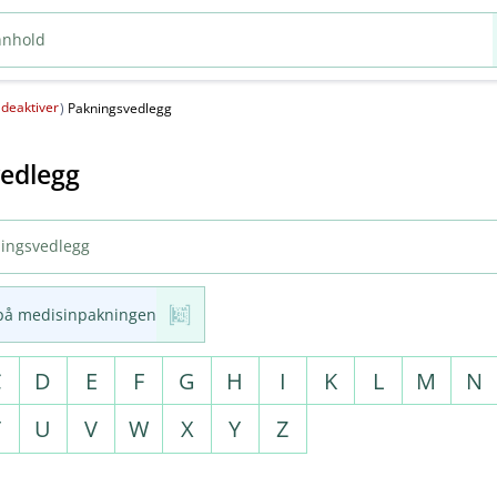
deaktiver
(
)
Pakningsvedlegg
edlegg
på medisinpakningen
C
D
E
F
G
H
I
K
L
M
N
T
U
V
W
X
Y
Z