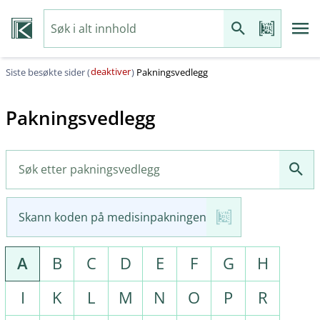
deaktiver
Siste besøkte sider (
)
Pakningsvedlegg
Pakningsvedlegg
Skann koden på medisinpakningen
A
B
C
D
E
F
G
H
I
K
L
M
N
O
P
R