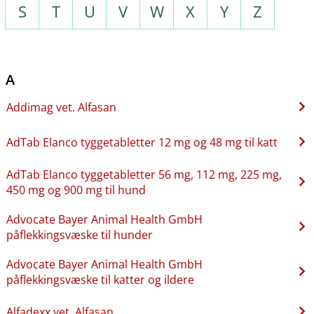
S
T
U
V
W
X
Y
Z
A
Addimag vet. Alfasan
AdTab Elanco tyggetabletter 12 mg og 48 mg til katt
AdTab Elanco tyggetabletter 56 mg, 112 mg, 225 mg,
450 mg og 900 mg til hund
Advocate Bayer Animal Health GmbH
påflekkingsvæske til hunder
Advocate Bayer Animal Health GmbH
påflekkingsvæske til katter og ildere
Alfadexx vet. Alfasan