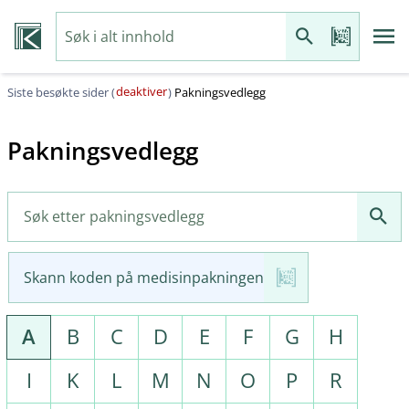
deaktiver
Siste besøkte sider (
)
Pakningsvedlegg
Pakningsvedlegg
Skann koden på medisinpakningen
A
B
C
D
E
F
G
H
I
K
L
M
N
O
P
R