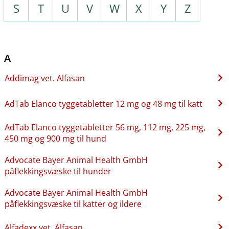
S
T
U
V
W
X
Y
Z
A
Addimag vet. Alfasan
AdTab Elanco tyggetabletter 12 mg og 48 mg til katt
AdTab Elanco tyggetabletter 56 mg, 112 mg, 225 mg,
450 mg og 900 mg til hund
Advocate Bayer Animal Health GmbH
påflekkingsvæske til hunder
Advocate Bayer Animal Health GmbH
påflekkingsvæske til katter og ildere
Alfadexx vet. Alfasan