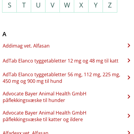
S
T
U
V
W
X
Y
Z
A
Addimag vet. Alfasan
AdTab Elanco tyggetabletter 12 mg og 48 mg til katt
AdTab Elanco tyggetabletter 56 mg, 112 mg, 225 mg,
450 mg og 900 mg til hund
Advocate Bayer Animal Health GmbH
påflekkingsvæske til hunder
Advocate Bayer Animal Health GmbH
påflekkingsvæske til katter og ildere
Alfadexx vet. Alfasan