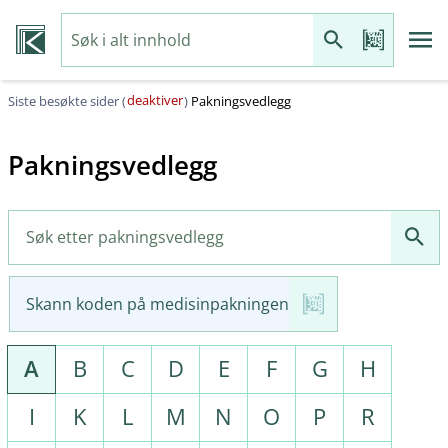
deaktiver
Siste besøkte sider (
)
Pakningsvedlegg
Pakningsvedlegg
Skann koden på medisinpakningen
A
B
C
D
E
F
G
H
I
K
L
M
N
O
P
R