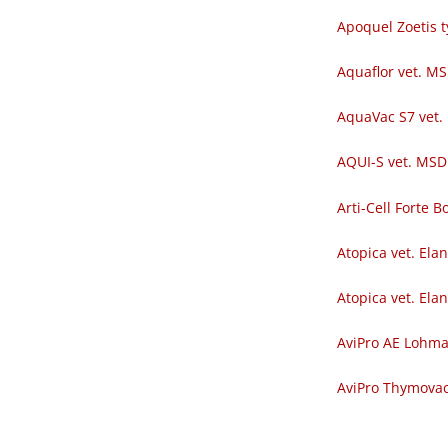
Apoquel Zoetis t
Aquaflor vet. M
AquaVac S7 vet.
AQUI-S vet. MSD
Arti-Cell Forte
Atopica vet. Ela
Atopica vet. Ela
AviPro AE Lohm
AviPro Thymova