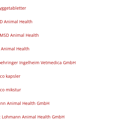
yggetabletter
SD Animal Health
 MSD Animal Health
 Animal Health
 Boehringer Ingelheim Vetmedica GmbH
nco kapsler
nco mikstur
ann Animal Health GmbH
c Lohmann Animal Health GmbH