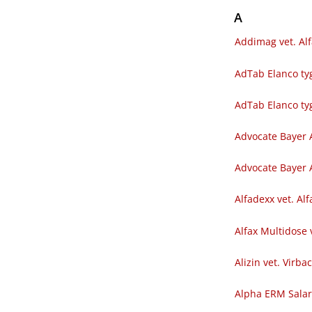
A
Addimag vet. Al
AdTab Elanco tyg
AdTab Elanco ty
Advocate Bayer 
Advocate Bayer A
Alfadexx vet. Al
Alfax Multidose 
Alizin vet. Virba
Alpha ERM Sala