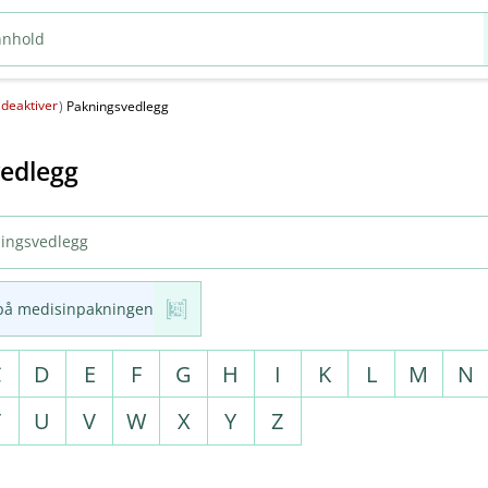
deaktiver
(
)
Pakningsvedlegg
edlegg
på medisinpakningen
C
D
E
F
G
H
I
K
L
M
N
T
U
V
W
X
Y
Z