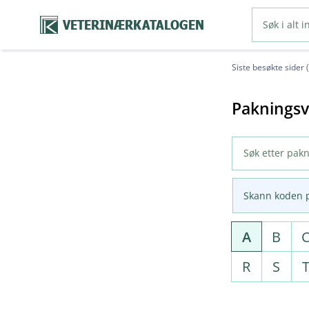
VETERINÆRKATALOGEN
Siste besøkte sider 
Pakningsv
Skann koden 
A
B
R
S