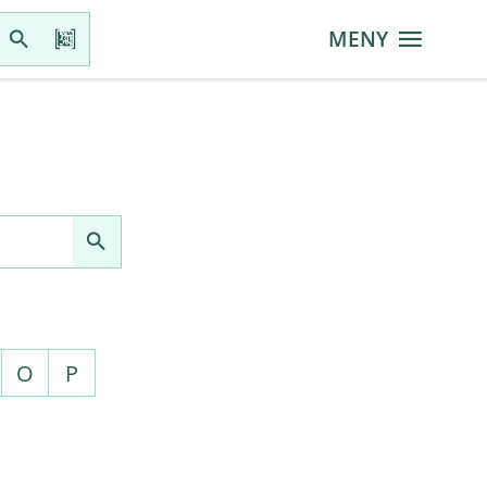
MENY
O
P