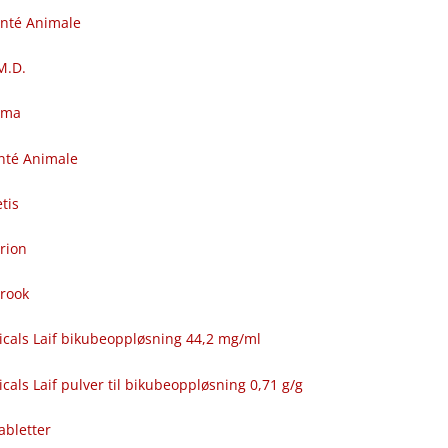
anté Animale
.M.D.
rma
nté Animale
tis
rion
brook
icals Laif bikubeoppløsning 44,2 mg/ml
cals Laif pulver til bikubeoppløsning 0,71 g/g
abletter