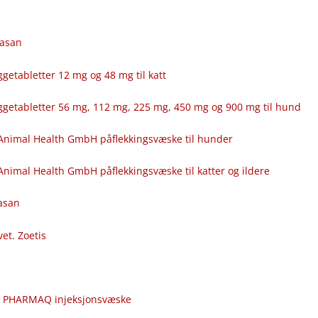
fasan
getabletter 12 mg og 48 mg til katt
ggetabletter 56 mg, 112 mg, 225 mg, 450 mg og 900 mg til hund
Animal Health GmbH påflekkingsvæske til hunder
nimal Health GmbH påflekkingsvæske til katter og ildere
fasan
vet. Zoetis
c
r PHARMAQ injeksjonsvæske