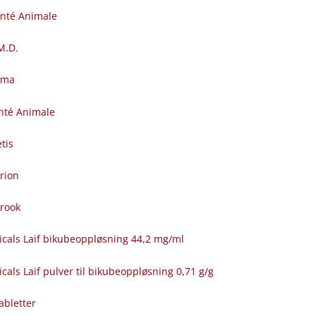
anté Animale
.M.D.
rma
nté Animale
tis
rion
brook
icals Laif bikubeoppløsning 44,2 mg/ml
cals Laif pulver til bikubeoppløsning 0,71 g/g
abletter