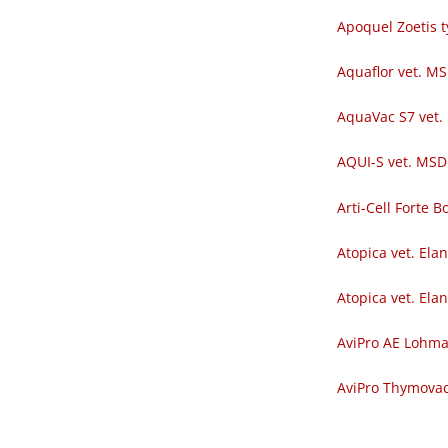
Apoquel Zoetis t
Aquaflor vet. M
AquaVac S7 vet.
AQUI-S vet. MSD
Arti-Cell Forte
Atopica vet. Ela
Atopica vet. Ela
AviPro AE Lohm
AviPro Thymova