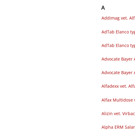
A
Addimag vet. Al
AdTab Elanco tyg
AdTab Elanco ty
Advocate Bayer 
Advocate Bayer A
Alfadexx vet. Al
Alfax Multidose 
Alizin vet. Virba
Alpha ERM Sala