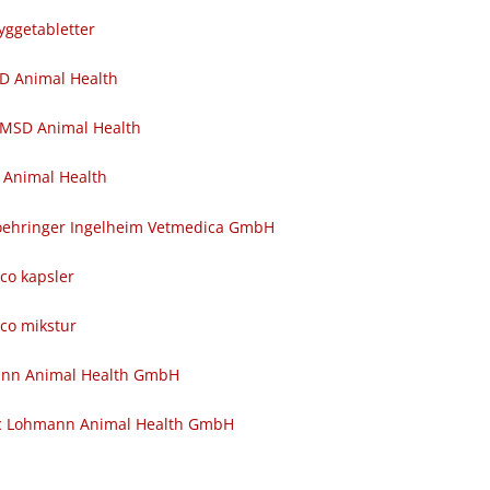
yggetabletter
SD Animal Health
 MSD Animal Health
 Animal Health
 Boehringer Ingelheim Vetmedica GmbH
nco kapsler
nco mikstur
ann Animal Health GmbH
c Lohmann Animal Health GmbH