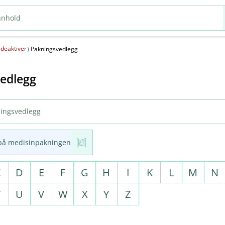
deaktiver
(
)
Pakningsvedlegg
edlegg
på medisinpakningen
C
D
E
F
G
H
I
K
L
M
N
T
U
V
W
X
Y
Z