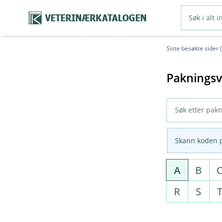
VETERINÆRKATALOGEN
Siste besøkte sider 
Pakningsv
Skann koden 
A
B
R
S