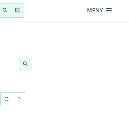
MENY
O
P