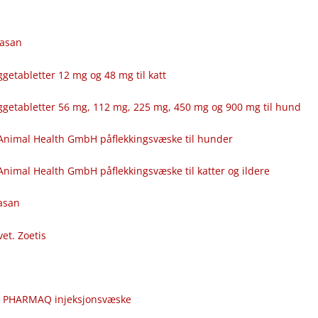
fasan
getabletter 12 mg og 48 mg til katt
ggetabletter 56 mg, 112 mg, 225 mg, 450 mg og 900 mg til hund
Animal Health GmbH påflekkingsvæske til hunder
nimal Health GmbH påflekkingsvæske til katter og ildere
fasan
vet. Zoetis
c
r PHARMAQ injeksjonsvæske