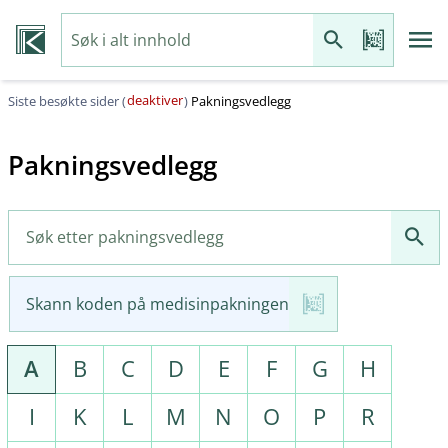
deaktiver
Siste besøkte sider (
)
Pakningsvedlegg
Pakningsvedlegg
Skann koden på medisinpakningen
A
B
C
D
E
F
G
H
I
K
L
M
N
O
P
R