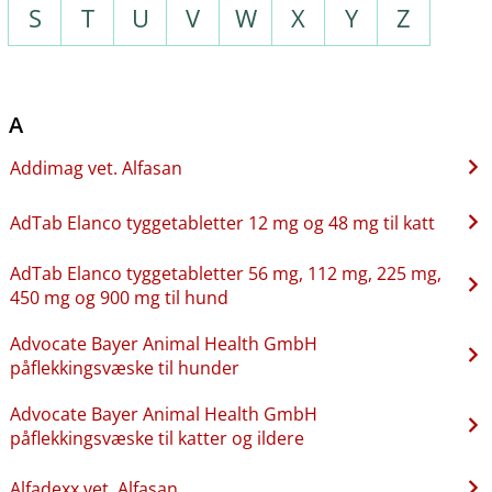
S
T
U
V
W
X
Y
Z
A
Addimag vet. Alfasan
AdTab Elanco tyggetabletter 12 mg og 48 mg til katt
AdTab Elanco tyggetabletter 56 mg, 112 mg, 225 mg,
450 mg og 900 mg til hund
Advocate Bayer Animal Health GmbH
påflekkingsvæske til hunder
Advocate Bayer Animal Health GmbH
påflekkingsvæske til katter og ildere
Alfadexx vet. Alfasan